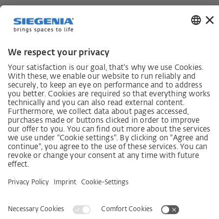
Кодекс поведінки постачальників
Інформаційний лист для постачальників щодо
Закону про належну обачність у ланцюгах
постачання (LkSG)
Декларація про принципи стратегії у сфері прав
людини
Процедура подання та розгляду скарг відповідно
до Закону про належну обачність у ланцюгах
постачання
Довідкові дані
AGB
Політика конфіденційності
Заява щодо доступності