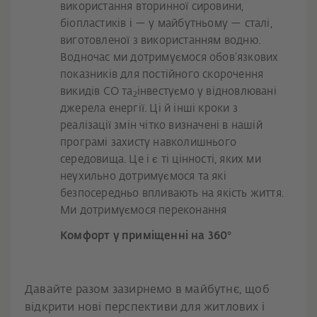
використання вторинної сировини,
біопластиків і — у майбутньому — сталі,
виготовленої з використанням водню.
Водночас ми дотримуємося обов’язкових
показників для постійного скорочення
викидів CO та
інвестуємо у відновлювані
2
джерела енергії. Ці й інші кроки з
реалізації змін чітко визначені в нашій
програмі захисту навколишнього
середовища. Це і є ті цінності, яких ми
неухильно дотримуємося та які
безпосередньо впливають на якість життя.
Ми дотримуємося переконання
Комфорт у приміщенні на 360°
Давайте разом зазирнемо в майбутнє, щоб
відкрити нові перспективи для житлових і