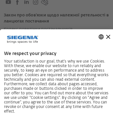
Закон про обов'язки щодо належної ретельності в
ланцюгах постачання
Кодекс поведінки постачальників
Інформаційний лист для постачальників щодо
Закону про належну обачність у ланцюгах
постачання (LkSG)
Декларація про принципи стратегії у сфері прав
людини
Процедура подання та розгляду скарг відповідно
до Закону про належну обачність у ланцюгах
постачання
Довідкові дані
AGB
Політика конфіденційності
Заява щодо доступності