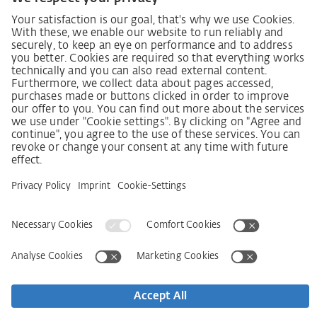
Декларація про принципи стратегії у сфері прав
людини
Процедура подання та розгляду скарг відповідно
до Закону про належну обачність у ланцюгах
постачання
Довідкові дані
AGB
Політика конфіденційності
Заява щодо доступності
Сервіси
Контактна інформація