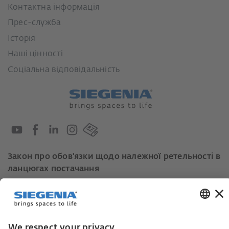
Контактна інформація
Прес-служба
Історія
Наші цінності
Соціальна відповідальність
Закон про обов'язки щодо належної ретельності в
ланцюгах постачання
Кодекс поведінки постачальників
Інформаційний лист для постачальників щодо
Закону про належну обачність у ланцюгах
постачання (LkSG)