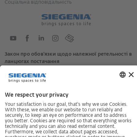
Соціальна відповідальність
Закон про обов'язки щодо належної ретельності в
ланцюгах постачання
Кодекс поведінки постачальників
Інформаційний лист для постачальників щодо
Закону про належну обачність у ланцюгах
постачання (LkSG)
Декларація про принципи стратегії у сфері прав
людини
Процедура подання та розгляду скарг відповідно
до Закону про належну обачність у ланцюгах
постачання