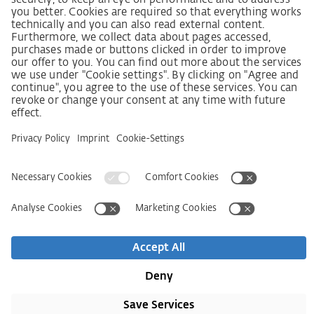
постачання
Довідкові дані
AGB
Політика конфіденційності
Заява щодо доступності
Сервіси
Контактна інформація
Новини