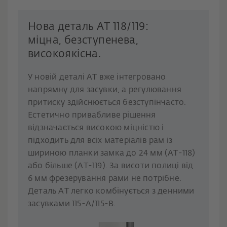
Нова деталь AT 118/119:
міцна, безступенева,
високоякісна.
У новій деталі AT вже інтегровано
напрямну для засувки, а регулювання
притиску здійснюється безступінчасто.
Естетично привабливе рішення
відзначається високою міцністю і
підходить для всіх матеріалів рам із
шириною планки замка до 24 мм (AT-118)
або більше (AT-119). За висоти полиці від
6 мм фрезерування рами не потрібне.
Деталь AT легко комбінується з денними
засувками 115-A/115-B.