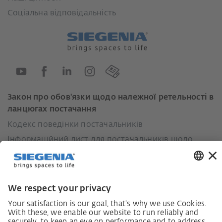
Соціальна відповідальність
Закон про обов'язки щодо належної ретельності в
ланцюгах постачання
Кодекс поведінки постачальників
Інформаційний лист для постачальників щодо
Закону про належну обачність у ланцюгах
постачання (LkSG)
Декларація про принципи стратегії у сфері прав
людини
Процедура подання та розгляду скарг відповідно
до Закону про належну обачність у ланцюгах