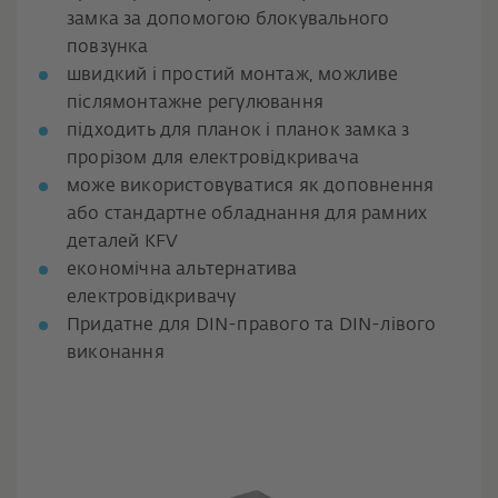
замка за допомогою блокувального
повзунка
швидкий і простий монтаж, можливе
післямонтажне регулювання
підходить для планок і планок замка з
прорізом для електровідкривача
може використовуватися як доповнення
або стандартне обладнання для рамних
деталей KFV
економічна альтернатива
електровідкривачу
Придатне для DIN-правого та DIN-лівого
виконання