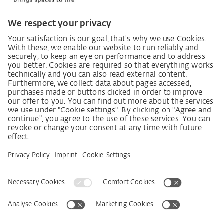
Інформаційний лист для постачальників щодо
Закону про належну обачність у ланцюгах
постачання (LkSG)
Декларація про принципи стратегії у сфері прав
людини
Процедура подання та розгляду скарг відповідно
до Закону про належну обачність у ланцюгах
постачання
Довідкові дані
AGB
Політика конфіденційності
Заява щодо доступності
Сервіси