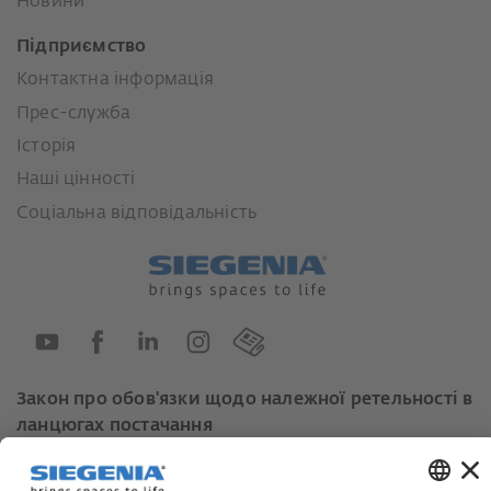
Новини
Підприємство
Контактна інформація
Прес-служба
Історія
Наші цінності
Соціальна відповідальність
Закон про обов'язки щодо належної ретельності в
ланцюгах постачання
Кодекс поведінки постачальників