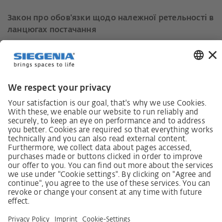
Закон про обов'язки щодо належної ретельності в
ланцюгах постачання
Кодекс поведінки постачальників
Інформаційний лист для постачальників щодо
Закону про належну обачність у ланцюгах
постачання (LkSG)
Декларація про принципи стратегії у сфері прав
людини
Процедура подання та розгляду скарг відповідно
до Закону про належну обачність у ланцюгах
постачання
Довідкові дані
AGB
Політика конфіденційності
Заява щодо доступності