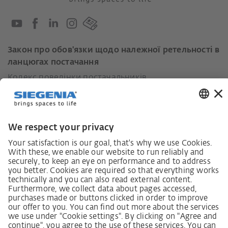
Закон про обов'язки щодо належної ретельності в
ланцюгах постачання
Кодекс поведінки постачальників
Інформаційний лист для постачальників щодо
Закону про належну обачність у ланцюгах
постачання (LkSG)
Декларація про принципи стратегії у сфері прав
людини
Процедура подання та розгляду скарг відповідно
до Закону про належну обачність у ланцюгах
постачання