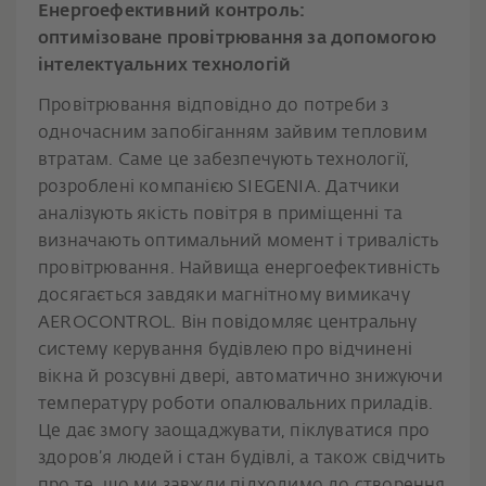
Енергоефективний контроль:
оптимізоване провітрювання за допомогою
інтелектуальних технологій
Провітрювання відповідно до потреби з
одночасним запобіганням зайвим тепловим
втратам. Саме це забезпечують технології,
розроблені компанією SIEGENIA. Датчики
аналізують якість повітря в приміщенні та
визначають оптимальний момент і тривалість
провітрювання. Найвища енергоефективність
досягається завдяки магнітному вимикачу
AEROCONTROL. Він повідомляє центральну
систему керування будівлею про відчинені
вікна й розсувні двері, автоматично знижуючи
температуру роботи опалювальних приладів.
Це дає змогу заощаджувати, піклуватися про
здоров’я людей і стан будівлі, а також свідчить
про те, що ми завжди підходимо до створення