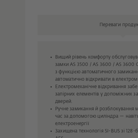
Переваги проду
Вищий рівень комфорту обслуговува
замки AS 3500 / AS 3600 / AS 3600 C
з функцією автоматичного замикан
автоматично відкривати в електро
Електромеханічне відкривання заб
запірних елементів у допоміжних за
дверей.
Ручне замикання й розблокування 
час за допомогою циліндра — навіть
електроенергії
Захищена технологія SI-BUS зі 128