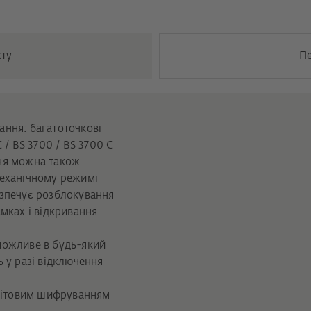
кту
П
ння: багатоточкові
 / BS 3700 / BS 3700 C
ня можна також
механічному режимі
езпечує розблокування
мках і відкривання
можливе в будь-який
 у разі відключення
-бітовим шифруванням