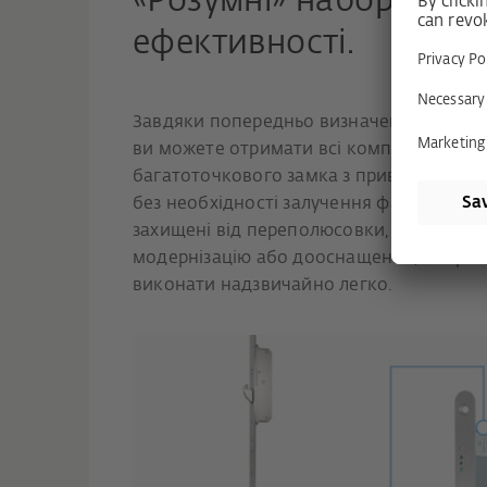
«Розумні» набори Plu
ефективності.
Завдяки попередньо визначеним і попер
ви можете отримати всі компоненти, не
багатоточкового замка з приводом A-Öff
без необхідності залучення фахівця-еле
захищені від переполюсовки, а завдяки 
модернізацію або дооснащення, напри
виконати надзвичайно легко.