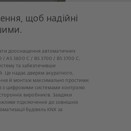
ення, щоб надійні
шими.
нати дооснащення автоматичних
/ AS 3600 C / BS 3700 / BS 3700 C,
истему та забезпечивши
. Це надає дверям акуратного,
ення й монтаж максимально простими.
ься з цифровими системами контролю
 сторонніх виробників. Завдяки
жливе підключення до зовнішніх
томатизації будівель KNX за