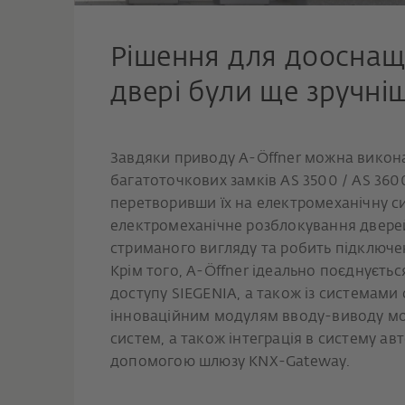
Рішення для дооснащ
двері були ще зручні
Завдяки приводу A-Öffner можна вико
багатоточкових замків AS 3500 / AS 3600 
перетворивши їх на електромеханічну с
електромеханічне розблокування дверей
стриманого вигляду та робить підключ
Крім того, A-Öffner ідеально поєднуєт
доступу SIEGENIA, а також із системами
інноваційним модулям вводу-виводу мо
систем, а також інтеграція в систему ав
допомогою шлюзу KNX-Gateway.