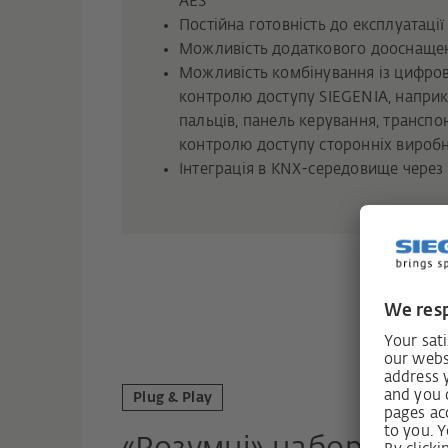
AES
Постійна готовність до експлуатації
Можливість додаткового дооснаще
Можливість комбінування із цифро
контролю доступу SIEGENIA, наприкл
пальців, панель керування, транспо
контролю доступу сторонніх виробн
Інтеграція в KNX-середовище чер
Plug & Play