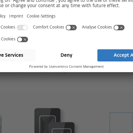
g & Play: підвищення
едньо зібраним рішенням Plug & Play
обхідні для автоматичного
ner, у вигляді пакета «під ключ» —
ктрика. Фіксовані штекерні з’єднання
модульній конструкції заміну,
клад, модулем вводу-виводу можна