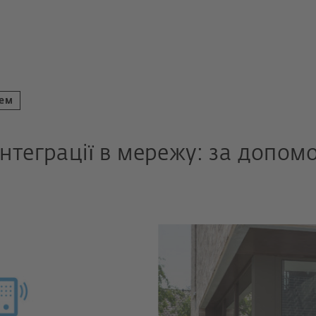
тем
нтеграції в мережу: за допом