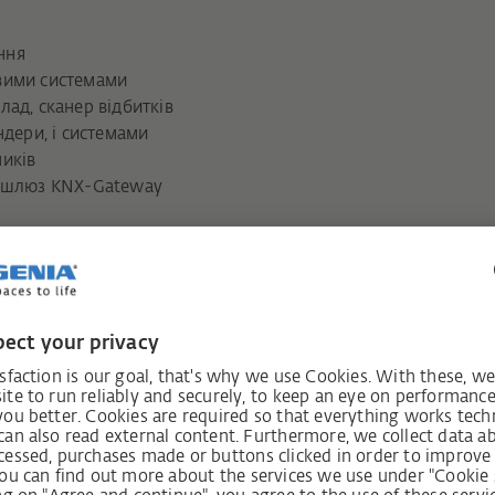
ння
вими системами
ад, сканер відбитків
ндери, і системами
иків
ез шлюз KNX-Gateway