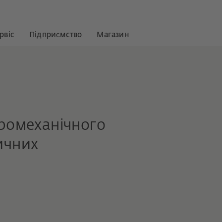
рвіс
Підприємство
Магазин
ромеханічного
ичних