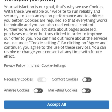
людини
Процедура подання та розгляду скарг відповідно
до Закону про належну обачність у ланцюгах
постачання
Довідкові дані
AGB
Політика конфіденційності
Заява щодо доступності
Сервіси
Контактна інформація
Новини