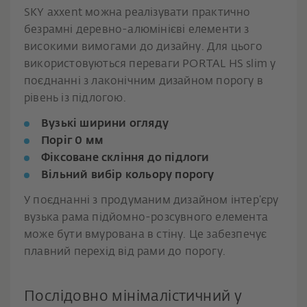
SKY axxent можна реалізувати практично
безрамні деревно-алюмінієві елементи з
високими вимогами до дизайну. Для цього
використовуються переваги PORTAL HS slim у
поєднанні з лаконічним дизайном порогу в
рівень із підлогою.
Вузькі ширини огляду
Поріг 0 мм
Фіксоване скління до підлоги
Вільний вибір кольору порогу
У поєднанні з продуманим дизайном інтер’єру
вузька рама підйомно-розсувного елемента
може бути вмурована в стіну. Це забезпечує
плавний перехід від рами до порогу.
Послідовно мінімалістичний у