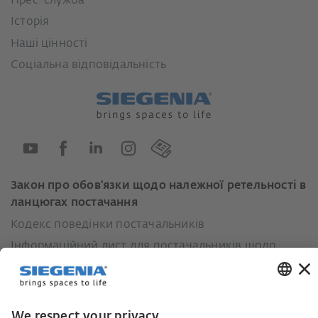
Прес-служба
Історія
Наші цінності
Соціальна відповідальність
Закон про обов'язки щодо належної ретельності в
ланцюгах постачання
Кодекс поведінки постачальників
Інформаційний лист для постачальників щодо
Закону про належну обачність у ланцюгах
постачання (LkSG)
Декларація про принципи стратегії у сфері прав