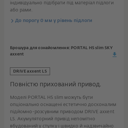
індивідуально підібрати під матеріал підлоги
або рами.
До порогу 0 мм у рівень підлоги
Брошура для ознайомлення: PORTAL HS slim SKY
axxent
DRIVE axxent LS
Повністю прихований привод.
Моделі PORTAL HS slim можуть бути
опціонально оснащені естетично досконалим
підйомно-розсувним приводом DRIVE axxent
LS. Акумуляторний привід непомітно
вбудований у стулку і швидко й надзвичайно