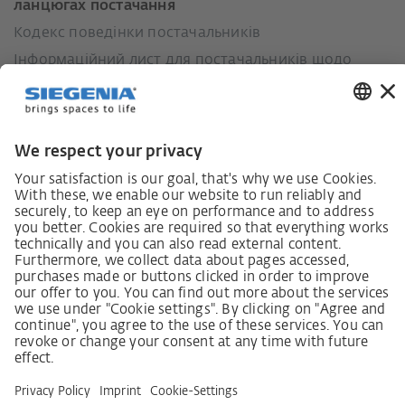
ланцюгах постачання
Кодекс поведінки постачальників
Інформаційний лист для постачальників щодо
Закону про належну обачність у ланцюгах
постачання (LkSG)
Декларація про принципи стратегії у сфері прав
людини
Процедура подання та розгляду скарг відповідно
до Закону про належну обачність у ланцюгах
постачання
Довідкові дані
AGB
Політика конфіденційності
Заява щодо доступності