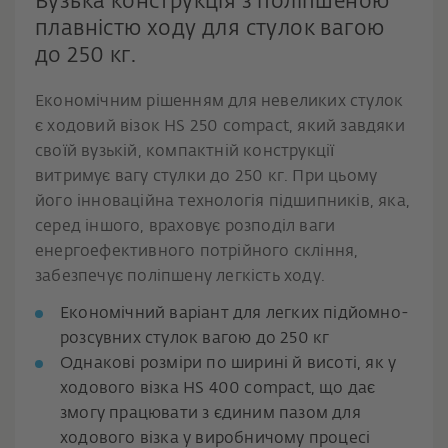
Вузька конструкція з поліпшеною
плавністю ходу для стулок вагою
до 250 кг.
Економічним рішенням для невеликих стулок
є ходовий візок HS 250 compact, який завдяки
своїй вузькій, компактній конструкції
витримує вагу стулки до 250 кг. При цьому
його інноваційна технологія підшипників, яка,
серед іншого, враховує розподіл ваги
енергоефективного потрійного скління,
забезпечує поліпшену легкість ходу.
Економічний варіант для легких підйомно-
розсувних стулок вагою до 250 кг
Однакові розміри по ширині й висоті, як у
ходового візка HS 400 compact, що дає
змогу працювати з єдиним пазом для
ходового візка у виробничому процесі