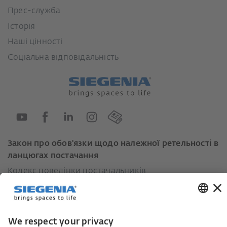
Прес-служба
Історія
Наші цінності
Соціальна відповідальність
Закон про обов'язки щодо належної ретельності в
ланцюгах постачання
Кодекс поведінки постачальників
Інформаційний лист для постачальників щодо
Закону про належну обачність у ланцюгах
постачання (LkSG)
Декларація про принципи стратегії у сфері прав