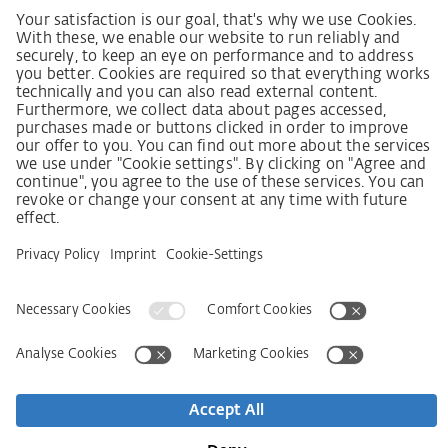
людини
Процедура подання та розгляду скарг відповідно
до Закону про належну обачність у ланцюгах
постачання
Довідкові дані
AGB
Політика конфіденційності
Заява щодо доступності
Сервіси
Контактна інформація
Новини