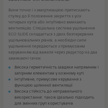
Вони точно і з амортизацією притискають
стулку до її положення закриття з усіх
чотирьох кутів або інтуїтивно вмикають
вентиляцію. Спеціальна система ущільнення
ECO SLIDE складається з двох безперервних
ущільнювальних рівнів, а необхідні сили
ущільнення передаються з примусовим
керуванням від важеля через редуктор на два
замикаючі гачки.
Висока герметичність завдяки напрямним і
запірним елементам у кожному куті
Інтуїтивне, примусове керування з
функцією щілинної вентиляції
Висока стійкість до неправильного
використання: також ідеально підходить
для змінних груп користувачів