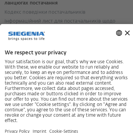
ланцюгах постачання
Кодекс поведінки постачальників
Інформаційний лист для постачальників щодо
Закону про належну обачність у ланцюгах
постачання (LkSG)
Декларація про принципи стратегії у сфері прав
людини
Процедура подання та розгляду скарг відповідно
до Закону про належну обачність у ланцюгах
постачання
Довідкові дані
AGB
Політика конфіденційності
Заява щодо доступності