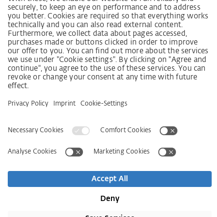
Декларація про принципи стратегії у сфері прав
людини
Процедура подання та розгляду скарг відповідно
до Закону про належну обачність у ланцюгах
постачання
Довідкові дані
AGB
Політика конфіденційності
Заява щодо доступності
Сервіси
Контактна інформація