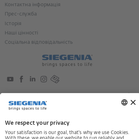
Контактна інформація
Прес-служба
Історія
Наші цінності
Соціальна відповідальність
Закон про обов'язки щодо належної ретельності в
ланцюгах постачання
Кодекс поведінки постачальників
Інформаційний лист для постачальників щодо
Закону про належну обачність у ланцюгах
постачання (LkSG)