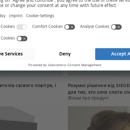
ng. If you want to allow this
Your privacy settings preven
lay content.
content, pl
 Policy
Read 
телів свіжого повітря, і
Розумні рішення від SIEGEN
для тих, хто хоче спати с
Фільм про продукт