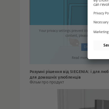
Your privacy settings prevent Vimeo from loadi
content, please click on Disp
Display content
Read more in our
Privacy
Розумні рішення від SIEGENIA: і для люби
для домашніх улюбленців
Фільм про продукт