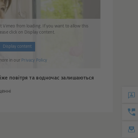
t Vimeo from loading. If you want to allow this
ease click on Display content.
Display content
more in our
Privacy Policy
віже повітря та водночас залишаються
щенні