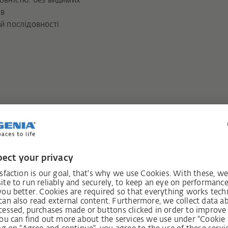
повністю: без видимих
ів
ій послідовності