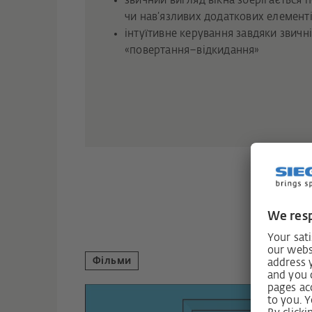
звичний вигляд вікна зберігається 
чи нав’язливих додаткових елемент
інтуїтивне керування завдяки звичн
«повертання–відкидання»
Фільми