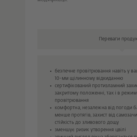
модифікації.
Переваги проду
безпечне провітрювання навіть у ва
10-мм щілинному відкиданню
сертифікований протизламний захис
закритому положенні, так і в режим
провітрювання
комфортна, незалежна від погоди б
менше протягів, захист від самозач
стійкість до зливового дощу
зменшує ризик утворення цвілі