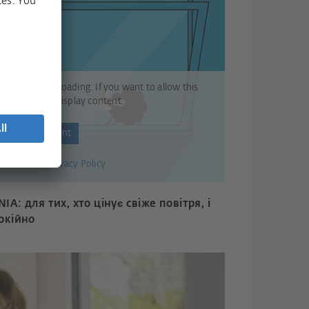
t Vimeo from loading. If you want to allow this
ease click on Display content.
Display content
more in our
Privacy Policy
IA: для тих, хто цінує свіже повітря, і
покійно