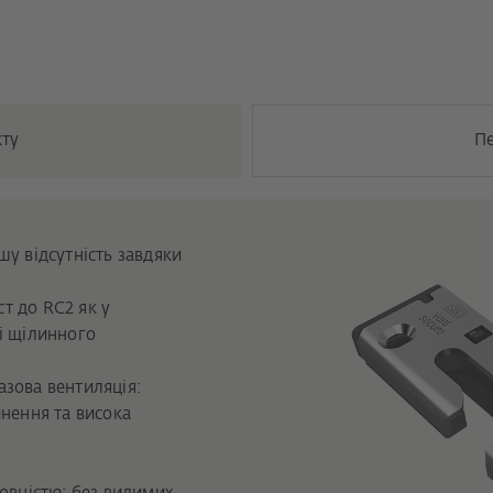
кту
П
шу відсутність завдяки
т до RC2 як у
і щілинного
азова вентиляція:
инення та висока