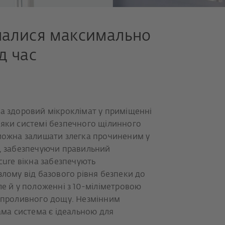
шалися максимально
д час
та здоровий мікроклімат у приміщенні
дяки системі безпечного щілинного
 можна залишати злегка прочиненим у
у, забезпечуючи правильний
cure вікна забезпечують
злому від базового рівня безпеки до
ле й у положенні з 10-міліметровою
д проливного дощу. Незмінним
сама система є ідеальною для