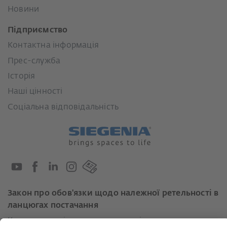
Новини
Підприємство
Контактна інформація
Прес-служба
Історія
Наші цінності
Соціальна відповідальність
Закон про обов'язки щодо належної ретельності в
ланцюгах постачання
Кодекс поведінки постачальників