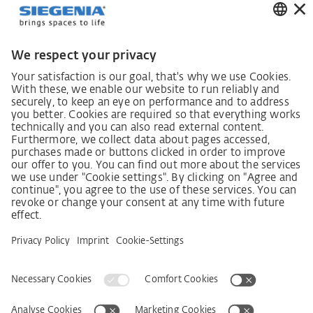
Інформаційний лист для постачальників щодо
Закону про належну обачність у ланцюгах
постачання (LkSG)
Декларація про принципи стратегії у сфері прав
людини
Процедура подання та розгляду скарг відповідно
до Закону про належну обачність у ланцюгах
постачання
Довідкові дані
AGB
Політика конфіденційності
Заява щодо доступності