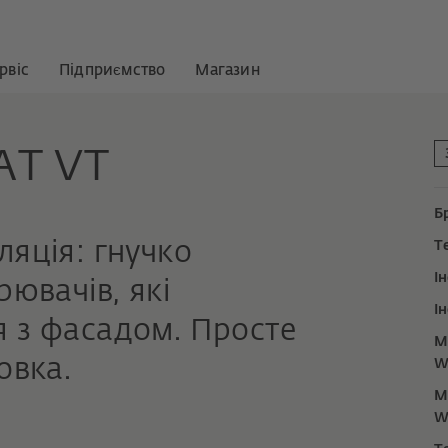
рвіс
Підприємство
Магазин
AT VT
Б
ляція: гнучко
Т
І
рювачів, які
І
 з фасадом. Просте
М
овка.
W
М
W