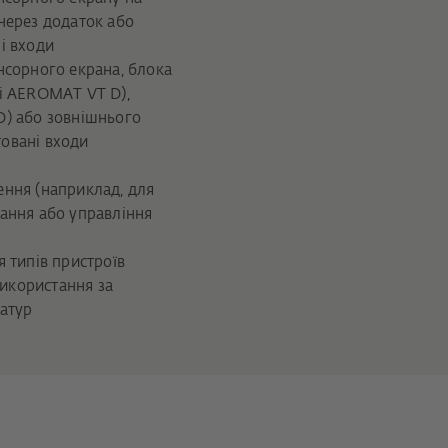
через додаток або
і входи
нсорного екрана, блока
і AEROMAT VT D),
D) або зовнішнього
овані входи
ння (наприклад, для
ання або управління
 типів пристроїв
икористання за
атур