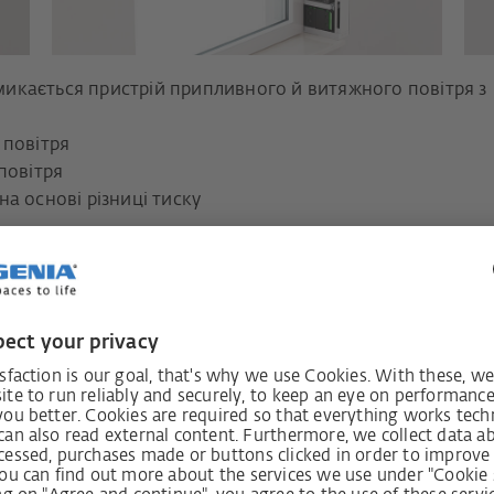
микається пристрій припливного й витяжного повітря з
 повітря
 повітря
на основі різниці тиску
ми
П
цій вентиляції з
мовами монтажу