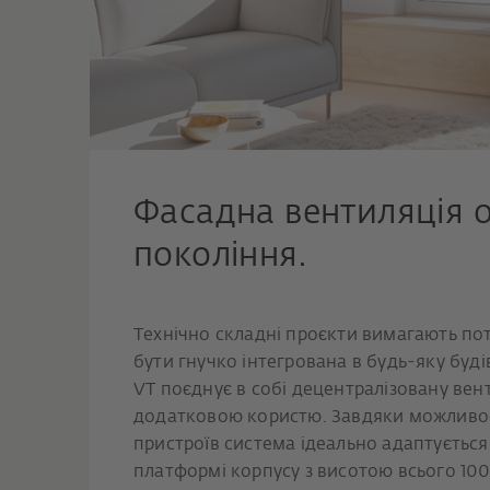
Фасадна вентиляція 
покоління.
Технічно складні проєкти вимагають пот
бути гнучко інтегрована в будь-яку бу
VT поєднує в собі децентралізовану ве
додатковою користю. Завдяки можливос
пристроїв система ідеально адаптується
платформі корпусу з висотою всього 100