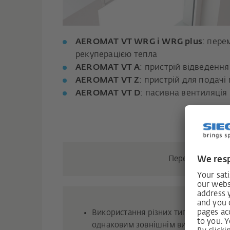
AEROMAT VT WRG і WRG plus
: пере
рекуперацією тепла
AEROMAT VT A
: пристрій відведення
AEROMAT VT Z
: пристрій для подачі
AEROMAT VT D
: пасивна вентиляція 
Переваги систе
Використання різних типів і комбіна
однаковим зовнішнім виглядом і у