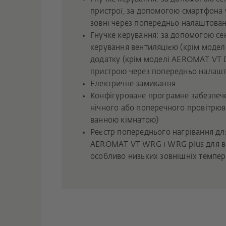
пристрої, за допомогою смартфона 
зовні через попередньо налаштован
Гнучке керування: за допомогою се
керування вентиляцією (крім модел
додатку (крім моделі AEROMAT VT 
пристрою через попередньо налашт
Електричне замикання
Конфігуроване програмне забезпече
нічного або поперечного провітрюв
ванною кімнатою)
Реєстр попереднього нагрівання для
AEROMAT VT WRG і WRG plus для в
особливо низьких зовнішніх темпер