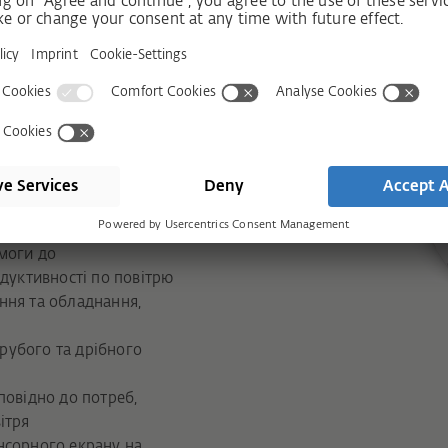
дкіс, парапет або
езпечують непомітну
налам
льних проєктів із
G plus дають
 вентиляції, що
ування
T VT D можна
моги до
одуктивності по повітрю
ння та обладнання,
 грубого та дрібного
повідно до потреб,
ітря
нсорного екрану на