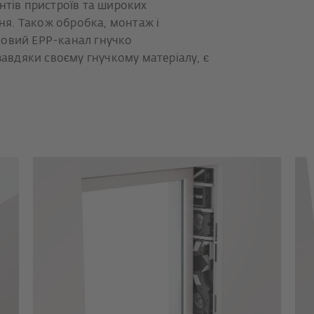
нтів пристроїв та широких
я. Також обробка, монтаж і
Новий EPP-канал гнучко
завдяки своєму гнучкому матеріалу, є