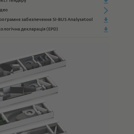
екст тендеру
ідео
рограмне забезпечення SI-BUS Analysetool
кологічна декларація (EPD)