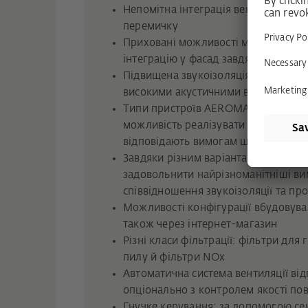
Непомітна інтеграція вентиляції у ві
перемичку
Приховані можливості монтажу заб
інтеграцію у фасад завдяки EPP-ка
Підвищена звукоізоляція для будіве
високими акустичними вимогами
Типи пристроїв AEROMAT WRG і WR
можливість реалізувати рішення для
відповідають вимогам щодо фінанс
Завдяки різним варіантам AEROMA
задовольнити найрізноманітніші ви
співвідношення звукоізоляції та пр
Можливості конфігурації вбудовува
також через інтернет-магазин
Різні класи фільтрації: фільтри для
пилу й фільтри NOx
Автоматична система вентиляції від
опціонально з контролем якості пов
Гнучке керування: за допомогою се