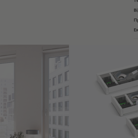
Т
В
П
Е