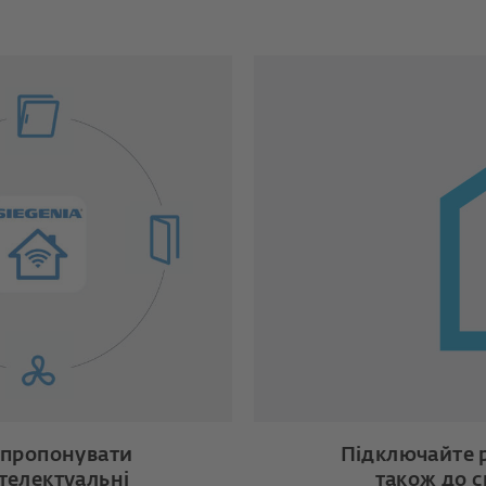
запропонувати
Підключайте р
телектуальні
також до с