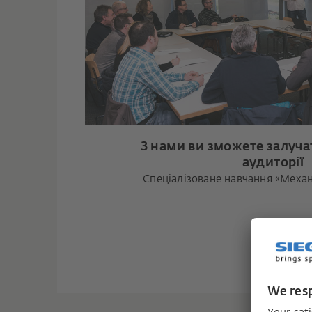
З нами ви зможете залучат
аудиторії
Спеціалізоване навчання «Механ