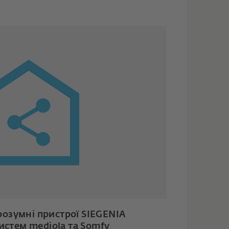
озумні пристрої SIEGENIA
истем mediola та Somfy