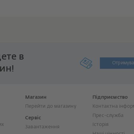
ете в
Отримува
ин!
Магазин
Підприємство
Перейти до магазину
Контактна інфор
Прес-служба
Сервіс
их
Історія
Завантаження
Наші цінності