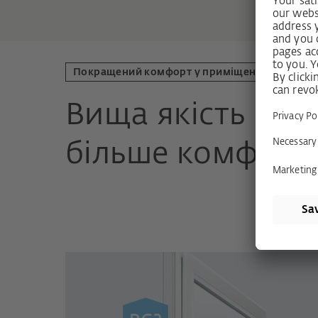
Покращений комфорт у приміщеннях
Вища якість виг
більше комфорту