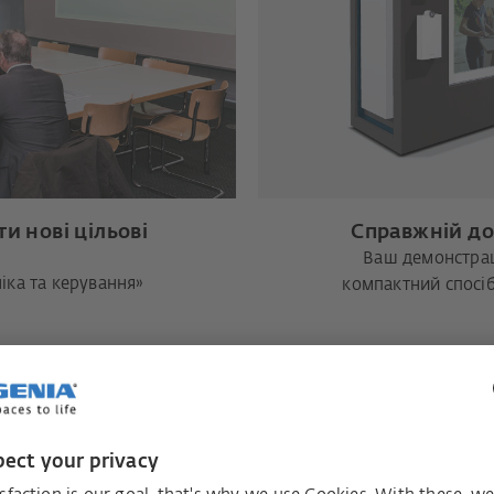
и нові цільові
Справжній до
Ваш демонстрац
іка та керування»
компактний спосіб