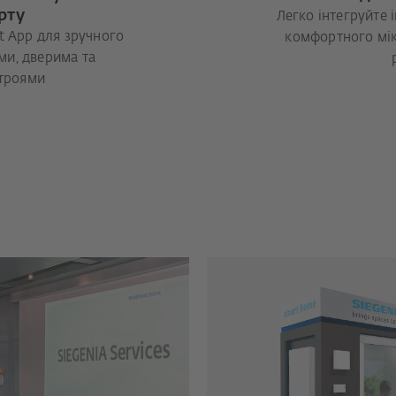
рту
Легко інтегруйте 
t App для зручного
комфортного мік
ми, дверима та
троями