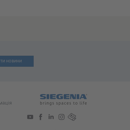
ти новини
мація