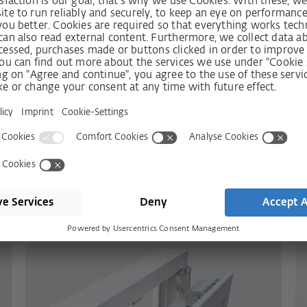
отовлення —
 у приміщенні