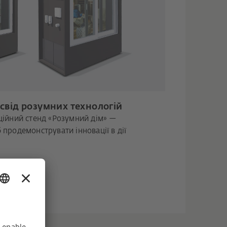
свід розумних технологій
ійний стенд «Розумний дім» —
 продемонструвати інновації в дії