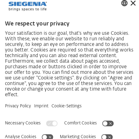
Інформаційний лист для постачальників щодо
Закону про належну обачність у ланцюгах
постачання (LkSG)
Декларація про принципи стратегії у сфері прав
людини
Процедура подання та розгляду скарг відповідно
до Закону про належну обачність у ланцюгах
постачання
Довідкові дані
AGB
Політика конфіденційності
Заява щодо доступності
Сервіси