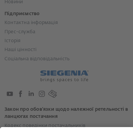
Новини
Підприємство
Контактна інформація
Прес-служба
Історія
Наші цінності
Соціальна відповідальність
Закон про обов'язки щодо належної ретельності в
ланцюгах постачання
Кодекс поведінки постачальників