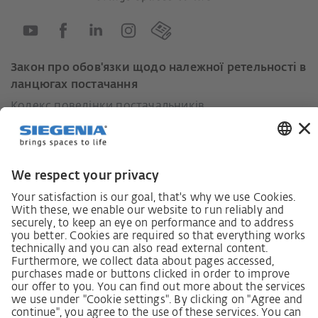
Закон про обов'язки щодо належної ретельності в
ланцюгах постачання
Кодекс поведінки постачальників
Інформаційний лист для постачальників щодо
Закону про належну обачність у ланцюгах
постачання (LkSG)
Декларація про принципи стратегії у сфері прав
людини
Процедура подання та розгляду скарг відповідно
до Закону про належну обачність у ланцюгах
постачання