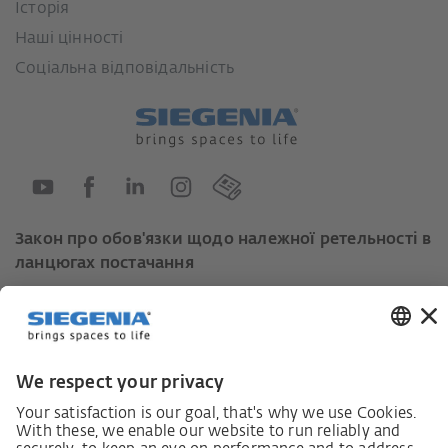
Історія
Наші цінності
Соціальна відповідальність
Закон про обов'язки щодо належної ретельності в
ланцюгах постачання
Кодекс поведінки постачальників
Інформаційний лист для постачальників щодо
Закону про належну обачність у ланцюгах
постачання (LkSG)
Декларація про принципи стратегії у сфері прав
людини