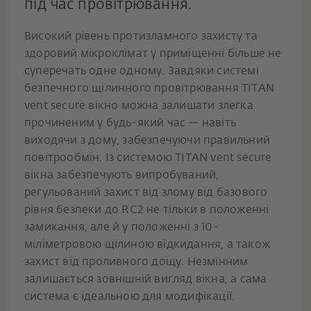
під час провітрювання.
Високий рівень протизламного захисту та
здоровий мікроклімат у приміщенні більше не
суперечать одне одному. Завдяки системі
безпечного щілинного провітрювання TITAN
vent secure вікно можна залишати злегка
прочиненим у будь-який час — навіть
виходячи з дому, забезпечуючи правильний
повітрообмін. Із системою TITAN vent secure
вікна забезпечують випробуваний,
регульований захист від злому від базового
рівня безпеки до RC2 не тільки в положенні
замикання, але й у положенні з 10-
міліметровою щілиною відкидання, а також
захист від проливного дощу. Незмінним
залишається зовнішній вигляд вікна, а сама
система є ідеальною для модифікації.