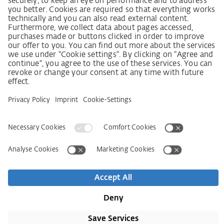
Процедура подання та розгляду скарг відповідно
до Закону про належну обачність у ланцюгах
постачання
Довідкові дані
AGB
Політика конфіденційності
Заява щодо доступності
Сервіси
Контактна інформація
Новини