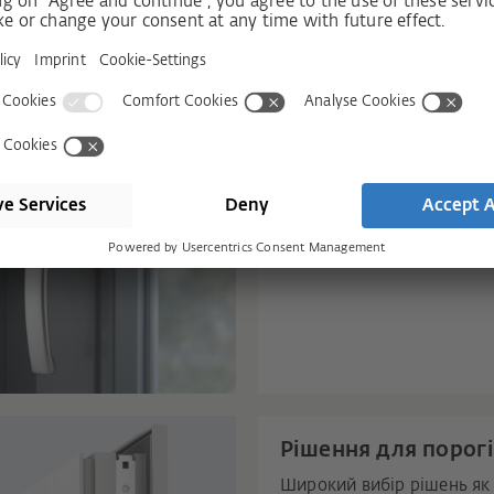
Блокування від неправил
використання
Гальмівні ножиці
Балконна защіпка
Літньо-зимове щілинне
провітрювання
TITAN vent secure
Рішення для порогі
Широкий вибір рішень як