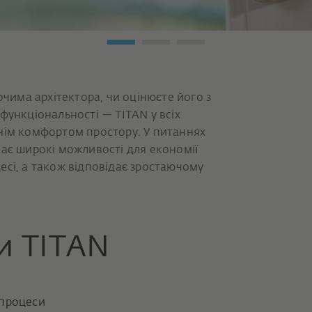
очима архітектора, чи оцінюєте його з
функціональності — TITAN у всіх
нім комфортом простору. У питаннях
ває широкі можливості для економії
есі, а також відповідає зростаючому
и TITAN
 процеси