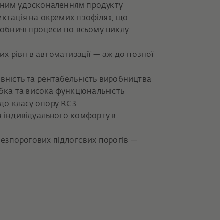
нним удосконаленням продукту
ктація на окремих профілях, що
робничі процеси по всьому циклу
их рівнів автоматизації — аж до повної
вність та рентабельність виробництва
бка та висока функціональність
 до класу опору RC3
я індивідуального комфорту в
безпорогових підлогових порогів —