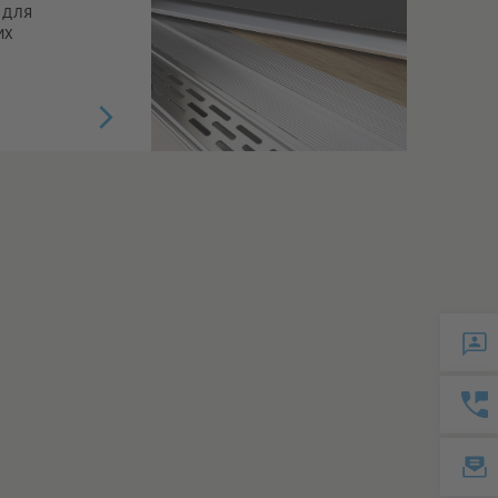
 для
их