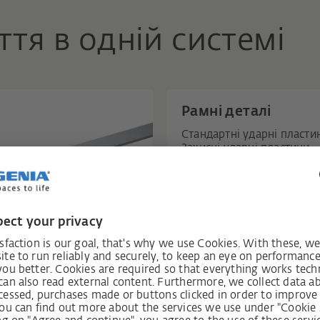
ття в одній системі
Рамні деталі
Стандартні ударні пласти
Захисні ударні пластини
Відкидна опора 56 S-RS
Аксесуари
Обмежувач відкривання
Комфортні ножиці TITAN