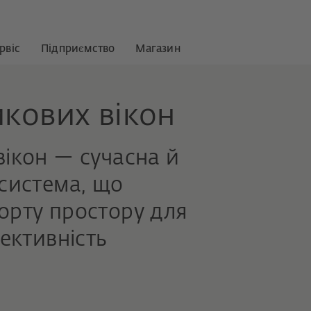
рвіс
Підприємство
Магазин
икових вікон
вікон — сучасна й
 система, що
орту простору для
фективність