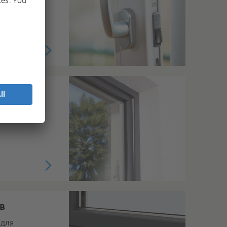
ьного
в
 для