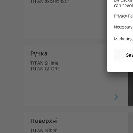
TITAN axxent 180°
Ручка
TITAN Si-line
TITAN GLOBE
Поверхні
TITAN Silber