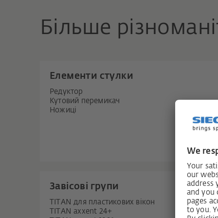
Більше різномані
Елементи стулки
Редуктор
Кутовий перемикач
Ножиці
Завісові групи
TITAN для пластикових вікон
TITAN axxent 24+