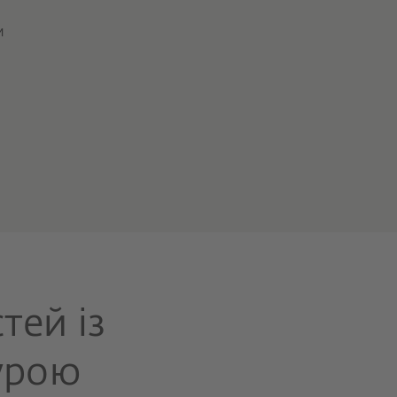
и
тей із
урою