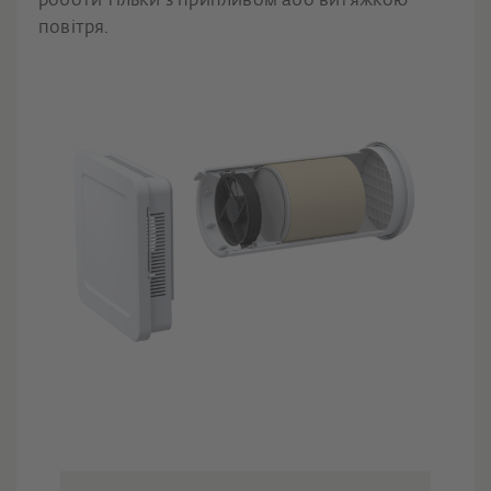
роботи тільки з припливом або витяжкою
повітря.