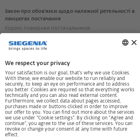
Закон про обов'язки щодо належної ретельності в
ланцюгах постачання
Кодекс поведінки постачальників
Інформаційний лист для постачальників щодо
Закону про належну обачність у ланцюгах
постачання (LkSG)
Декларація про принципи стратегії у сфері прав
людини
Процедура подання та розгляду скарг відповідно
до Закону про належну обачність у ланцюгах
постачання
Довідкові дані
AGB
Політика конфіденційності
Заява щодо доступності