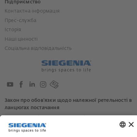
Підприємство
Контактна інформація
Прес-служба
Історія
Наші цінності
Соціальна відповідальність
Закон про обов'язки щодо належної ретельності в
ланцюгах постачання
Кодекс поведінки постачальників
Інформаційний лист для постачальників щодо
Закону про належну обачність у ланцюгах