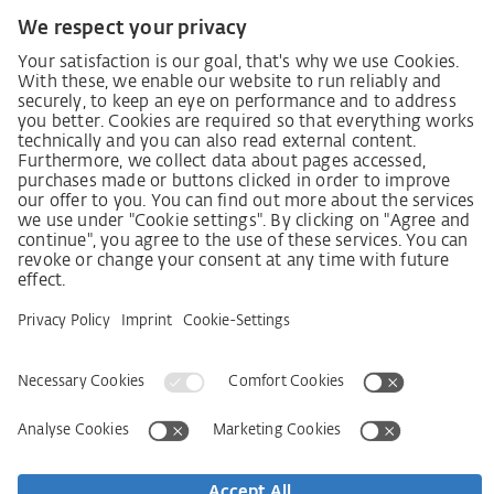
постачання (LkSG)
Декларація про принципи стратегії у сфері прав
людини
Процедура подання та розгляду скарг відповідно
до Закону про належну обачність у ланцюгах
постачання
Довідкові дані
AGB
Політика конфіденційності
Заява щодо доступності
Сервіси
Контактна інформація