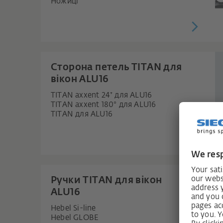
Ножиці
Сторона петель TITAN для
вікон ALU16
TITAN axxent 24⁺ для ALU16
TITAN axxent 180° для ALU16
TITAN для ALU16
Ручки TITAN для вікон
ALU16
Hebel Si-line
Hebel GLOBE