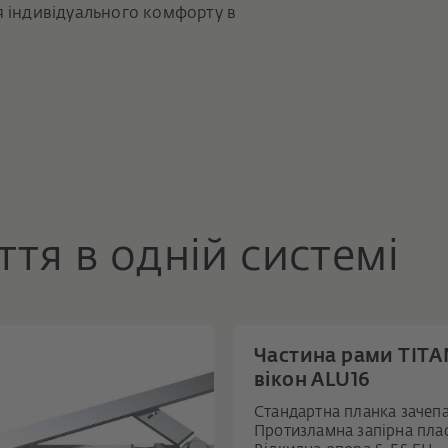
я індивідуального комфорту в
ття в одній системі
Частина рами TITA
вікон ALU16
Стандартна планка зачеп
Протизламна запірна пла