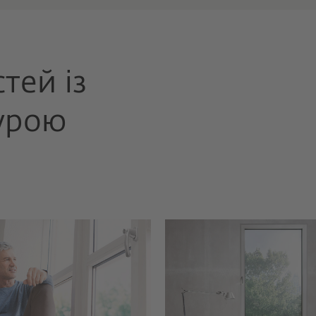
тей із
урою