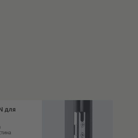
N для
а
стина