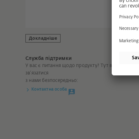
Докладніше
Служба підтримки
У вас є питання щодо продукту? Тут ви можете
зв’язатися
з нами безпосередньо:
Контактна особа