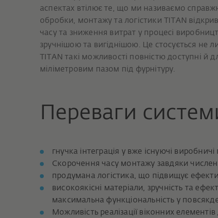
аспектах втілює те, що ми називаємо справж
обробки, монтажу та логістики TITAN відкри
часу та зниження витрат у процесі виробни
зручнішою та вигіднішою. Це стосується не л
TITAN такі можливості повністю доступні й дл
міліметровим пазом під фурнітуру.
Переваги систем
гнучка інтеграція у вже існуючі виробничі
Скорочення часу монтажу завдяки числе
продумана логістика, що підвищує ефекти
високоякісні матеріали, зручність та ефек
максимальна функціональність у повсякде
Можливість реалізації віконних елементів