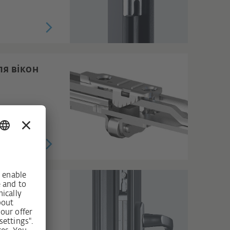
я вікон
ьного
ber