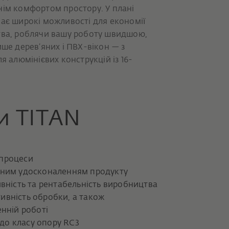
нім комфортом простору. У плані
ває широкі можливості для економії
цтва, роблячи вашу роботу швидшою,
ише дерев’яних і ПВХ-вікон — з
я алюмінієвих конструкцій із 16-
и TITAN
 процеси
нним удосконаленням продукту
вність та рентабельність виробництва
тивність обробки, а також
нній роботі
 до класу опору RC3