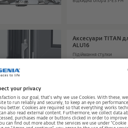
Відкидна опора S-ES FH
Аксесуари TITAN дл
ALU16
Підіймання стулки
Блокування від неправил
використання
Балконна защіпка
Поверхня TITAN Sil