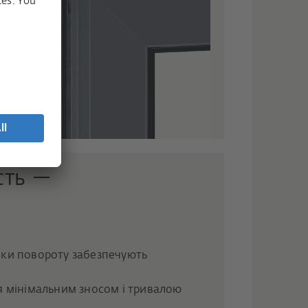
сть —
чки повороту забезпечують
я мінімальним зносом і тривалою