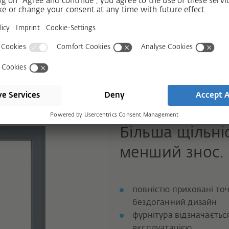
гулювання: безступенева
у й нижньому поворотних
тичність
завдяки виключенню штока
Більша щільні
менший знос.
повністю приховані то
бездоганний дизайн
фурнітура відзначаєтьс
експлуатацією