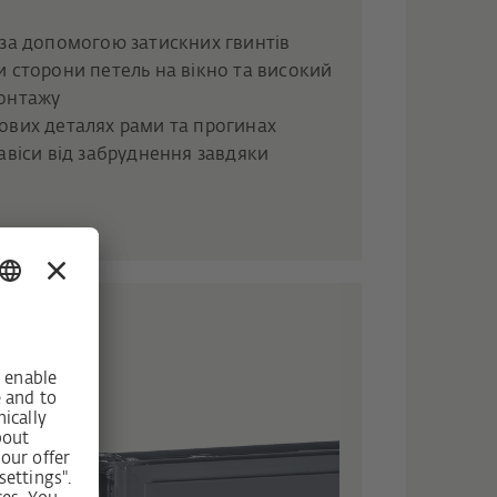
 за допомогою затискних гвинтів
 сторони петель на вікно та високий
монтажу
ових деталях рами та прогинах
авіси від забруднення завдяки