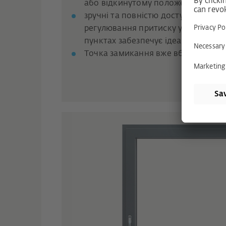
або відкинутому положенні
зручні та повністю доступні 3D-ре
регулювання притиску у верхньом
пунктах забезпечує ідеальну герме
Точка замикання вже вбудована 