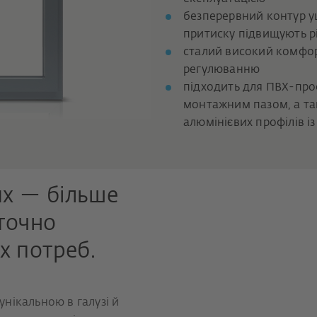
безперервний контур у
притиску підвищують рі
сталий високий комфор
регулюванню
підходить для ПВХ-проф
монтажним пазом, а та
алюмінієвих профілів і
х — більше
 точно
х потреб.
 унікальною в галузі й