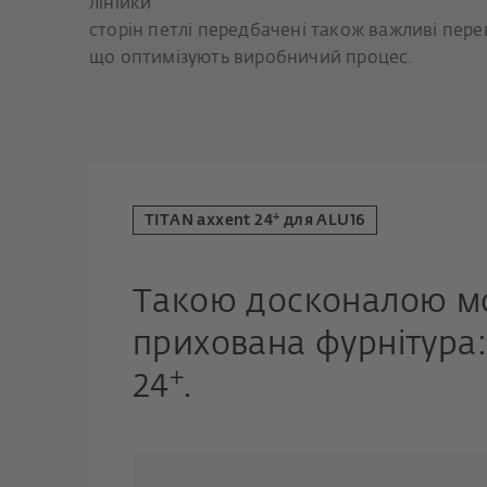
лінійки
сторін петлі передбачені також важливі пере
що оптимізують виробничий процес.
+
TITAN axxent 24
для ALU16
Такою досконалою м
прихована фурнітура:
+
24
.