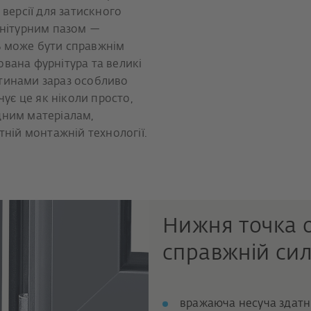
версії для затискного
рнітурним пазом —
ь може бути справжнім
вана фурнітура та великі
тинами зараз особливо
чує це як ніколи просто,
цним матеріалам,
тній монтажній технології.
Нижня точка 
справжній сил
вражаюча несуча здатні