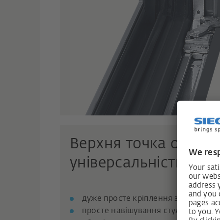
Верхня точка оберт
універсальність.
дуже просте кріплення за допомог
просте навішування стулки у злег