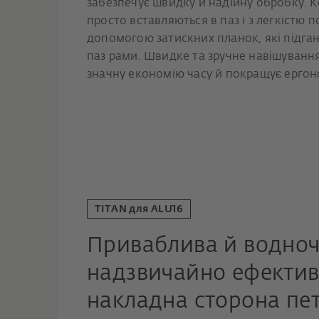
забезпечує швидку й надійну обробку.
просто вставляються в паз і з легкістю 
допомогою затискних планок, які підга
паз рами. Швидке та зручне навішуванн
значну економію часу й покращує ергон
TITAN для ALU16
Приваблива й водно
надзвичайно ефектив
накладна сторона пет