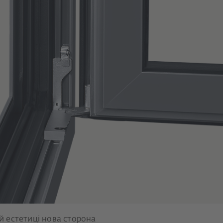
ій естетиці нова сторона