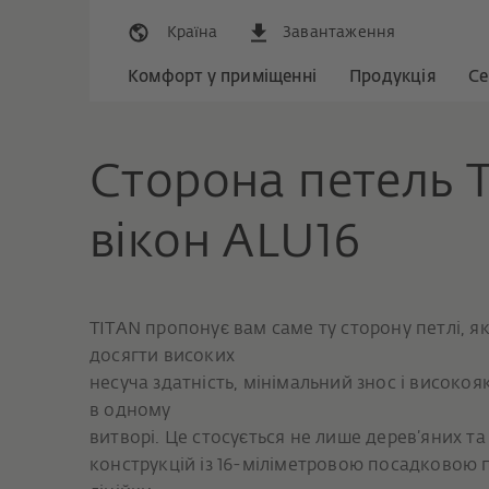
Країна
Завантаження
Комфорт у приміщенні
Продукція
Се
Сторона петель 
вікон ALU16
TITAN пропонує вам саме ту сторону петлі, я
досягти високих
несуча здатність, мінімальний знос і високо
в одному
витворі. Це стосується не лише дерев’яних та
конструкцій із 16-міліметровою посадковою п