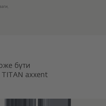
ваги,
оже бути
 TITAN axxent