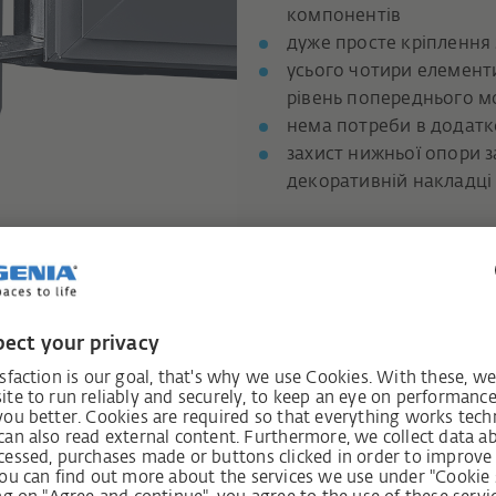
компонентів
дуже просте кріплення
усього чотири елементи
рівень попереднього 
нема потреби в додатк
захист нижньої опори з
декоративній накладці
ання:
ою затискних гвинтів
ка відкритому поворотному