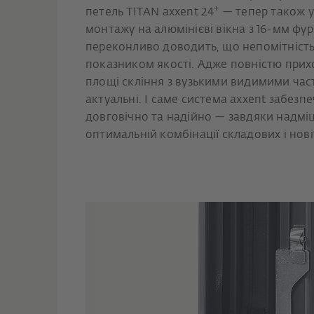
+
петель TITAN axxent 24
— тепер також у 
монтажу на алюмінієві вікна з 16-мм фу
переконливо доводить, що непомітніст
показником якості. Адже повністю прихо
площі скління з вузькими видимими час
актуальні. І саме система axxent забезпе
довговічно та надійно — завдяки надмі
оптимальній комбінації складових і нові