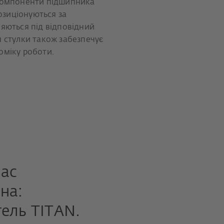
 Компоненти підшипника
позиціонуються за
няються під відповідний
я стулки також забезпечує
оміку роботи.
час
на:
ель TITAN.