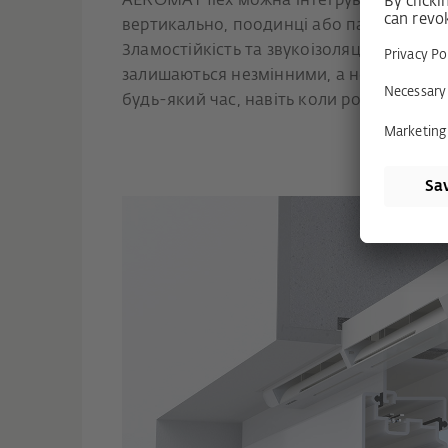
AEROMAT flex можна інтегрувати в елеме
вертикально, поодинці або парами, пра
Зламостійкість та звукоізоляція вікна 
залишаються незмінними, а необхідна п
будь-який час, навіть коли ролети або ш