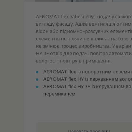
AEROMAT flex забезпечує подачу свіжог
вигляду фасаду. Адже вентиляція оптим
вікон або підйомно-розсувних елементі
елементів не тільки не впливає на їхню з
не змінює процес виробництва. У варіа
HY 3F отвір для подачі повітря автома
вологості повітря в приміщенні.
AEROMAT flex із поворотним переми
AEROMAT flex HY із керуванням воло
AEROMAT flex HY 3F із керуванням в
перемикачем
Переваги продукту