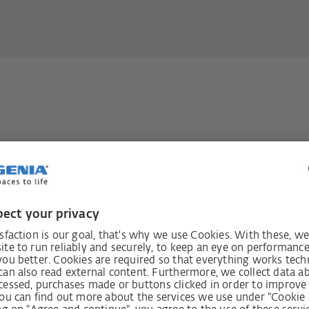
товує наявний
дйомно-розсувних