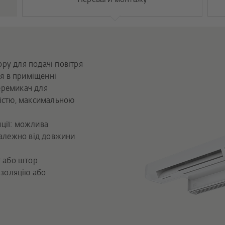
ру для подачі повітря
ря в приміщенні
еремикач для
гістю, максимальною
ції: можлива
залежно від довжини
т або штор
ізоляцію або