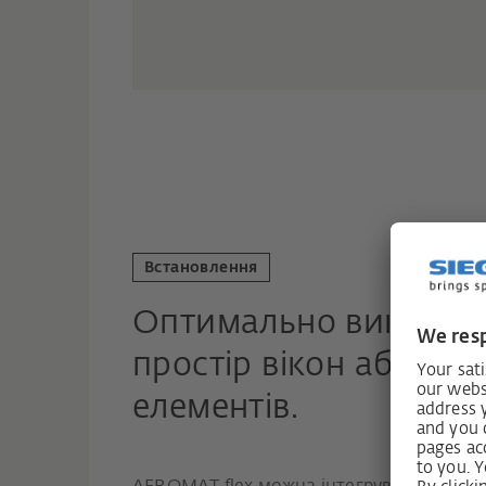
Встановлення
Оптимально викорис
простір вікон або пі
елементів.