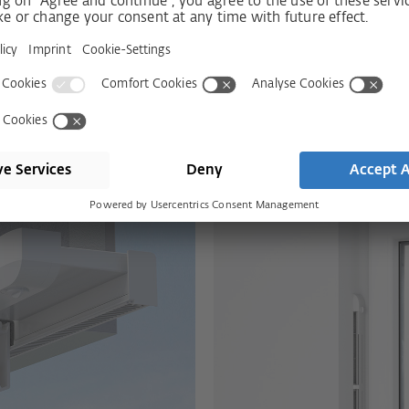
нт як горизонтально, так і
ктично повністю приховавши.
або підйомно-розсувного елемента
одача свіжого повітря можлива в
тори закриті.