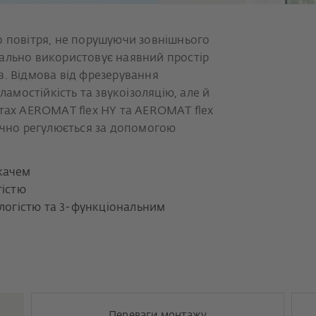
о повітря, не порушуючи зовнішнього
ально використовує наявний простір
в. Відмова від фрезерування
ламостійкість та звукоізоляцію, але й
нтах AEROMAT flex HY та AEROMAT flex
тично регулюється за допомогою
качем
гістю
ологістю та 3-функціональним
Переваги монтажу