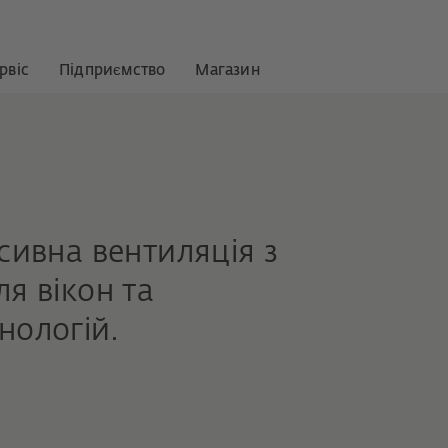
рвіс
Підприємство
Магазин
сивна вентиляція з
я вікон та
нологій.