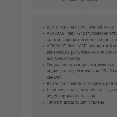
Вентиляція на основі різниці тиску
AEROMAT flex HY: регулювання отво
на основі відносної вологості повіт
AEROMAT flex HY 3F: поворотний п
вентиляції з регулюванням за воло
або мінімальною
Опціонально з модулями звукоізоля
підвищена звукоізоляція до 55 дБ (
каналу)
Вентиляція навіть за закритих роле
Не впливає на зламостійкість, звуко
водонепроникність вікна
Також підходить для спалень