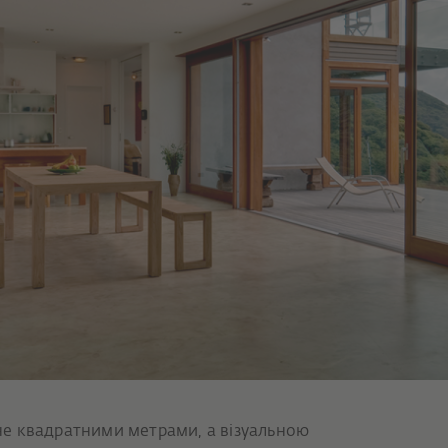
е квадратними метрами, а візуальною