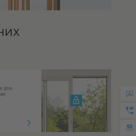
них
к для
ми,
.