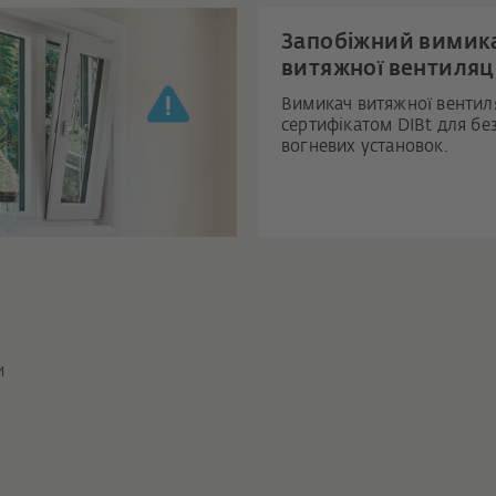
Запобіжний вимик
витяжної вентиляці
Вимикач витяжної вентиля
сертифікатом DIBt для бе
вогневих установок.
и