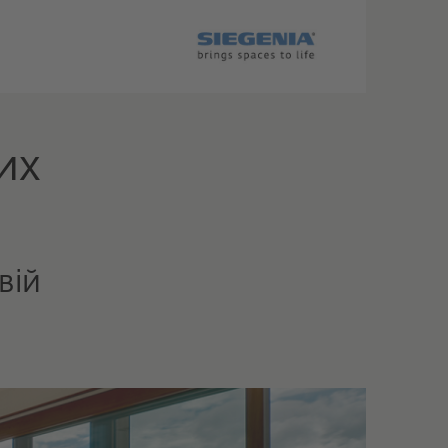
их
вій