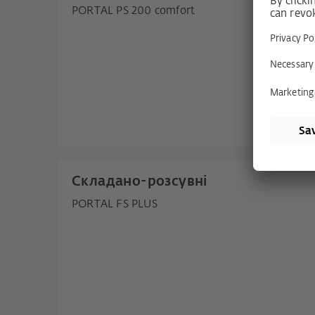
PORTAL PS 200 comfort
Складано-розсувні
PORTAL FS PLUS