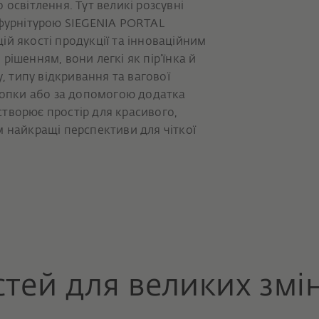
 освітлення. Тут великі розсувні
 фурнітурою SIEGENIA PORTAL
ій якості продукції та інноваційним
рішенням, вони легкі як пір’їнка й
у, типу відкривання та вагової
кнопки або за допомогою додатка
творює простір для красивого,
м найкращі перспективи для чіткої
тей для великих змі