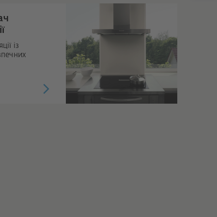
ач
ї
ції із
зпечних