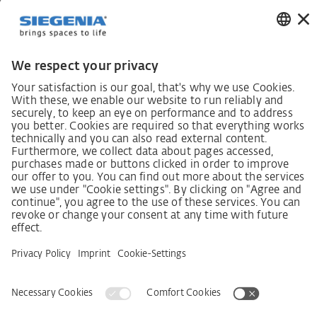
постачання (LkSG)
Декларація про принципи стратегії у сфері прав
людини
Процедура подання та розгляду скарг відповідно
до Закону про належну обачність у ланцюгах
постачання
Довідкові дані
AGB
Політика конфіденційності
Заява щодо доступності
Сервіси
Контактна інформація