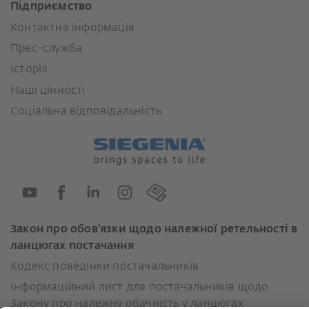
Підприємство
Контактна інформація
Прес-служба
Історія
Наші цінності
Соціальна відповідальність
Закон про обов'язки щодо належної ретельності в
ланцюгах постачання
Кодекс поведінки постачальників
Інформаційний лист для постачальників щодо
Закону про належну обачність у ланцюгах