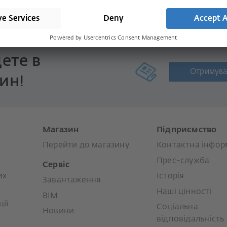
ете в
Отримува
ин!
Магазин
Підприємство
Перейти до магазину
Контактна інфор
Прес-служба
Сервіс
их
Історія
Завантаження
Наші цінності
BIM
ії
Соціальна
Новини
відповідальність