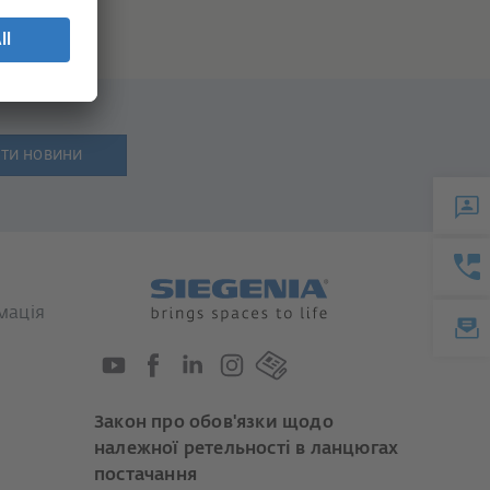
ти новини
мація
Закон про обов'язки щодо
належної ретельності в ланцюгах
постачання