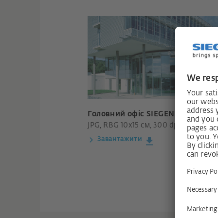
Головний офіс SIEGENIA
JPG, RBG 10x15 см, 300 dpi
Завантажити