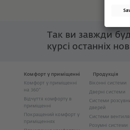
Так ви завжди буд
курсі останніх нов
Комфорт у приміщенні
Продукція
Комфорт у приміщенні
Віконні системи
на 360°
Дверні системи
Відчуття комфорту в
Системи розсувн
приміщенні
дверей
Покращений комфорт у
Системи вентиляц
приміщеннях
Розумні системи