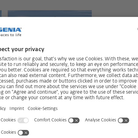
Виставковий зал SIEGENIA
JPG, RGB 10x15 см, 300 dpi
Завантажити