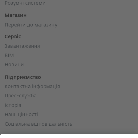
Розумні системи
Магазин
Перейти до магазину
Сервіс
Завантаження
BIM
Новини
Підприємство
Контактна інформація
Прес-служба
Історія
Наші цінності
Соціальна відповідальність