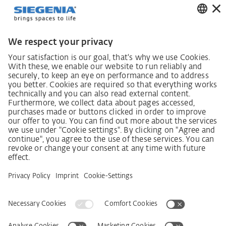
Закон про обов'язки щодо належної ретельності в
ланцюгах постачання
Кодекс поведінки постачальників
Інформаційний лист для постачальників щодо
Закону про належну обачність у ланцюгах
постачання (LkSG)
Декларація про принципи стратегії у сфері прав
людини
Процедура подання та розгляду скарг відповідно
до Закону про належну обачність у ланцюгах
постачання