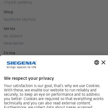
Chytré systémy
Shop
Navštivte obchod
Servis
Ke stažení
Newsletter
Firma
Kontakt
Tisk
Historie
Naše hodnoty
Sociální závazek