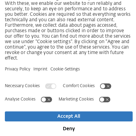
Wet inzake zorgvuldigheid in de toeleveringsketen
Leverancierscode
Wet inzake zorgvuldigheid in de toeleveringsketen
(LkSG) brochure
Beginselverklaring voor de mensenrechtstrategie
Beroepsinstantie
Colofon
AVG
Privacyverklaring
Toegankelijkheidsverklaring