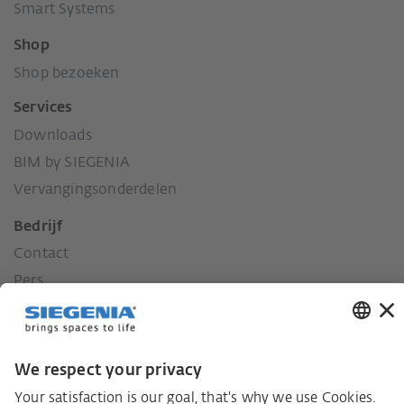
Smart Systems
Shop
Shop bezoeken
Services
Downloads
BIM by SIEGENIA
Vervangingsonderdelen
Bedrijf
Contact
Pers
Geschiedenis
Onze waarden
Sociaal engagement