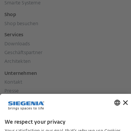
Smarte Systeme
Shop
Shop besuchen
Services
Downloads
Geschäftspartner
Architekten
Unternehmen
Kontakt
Presse
Historie
Unsere Werte
Soziales Engagement
Karriere