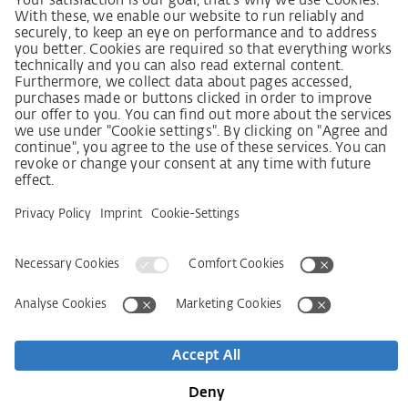
Lieferkettensorgfaltspflichtengesetz
Lieferantenkodex
LkSG-Merkblatt für Lieferanten
Grundsatzerklärung Menschenrechtsstrategie
Beschwerdeverfahren
Impressum
AGB
Datenschutz
Erklärung zur Barrierefreiheit