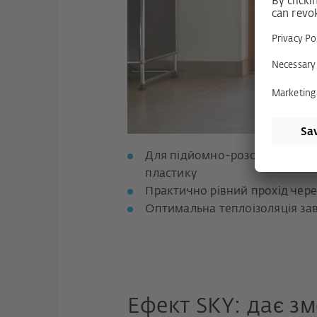
Для підйомно-розсувних систе
пластику
Практично рівний прохід чере
Оптимальна теплоізоляція зав
Ефект SKY: дає з