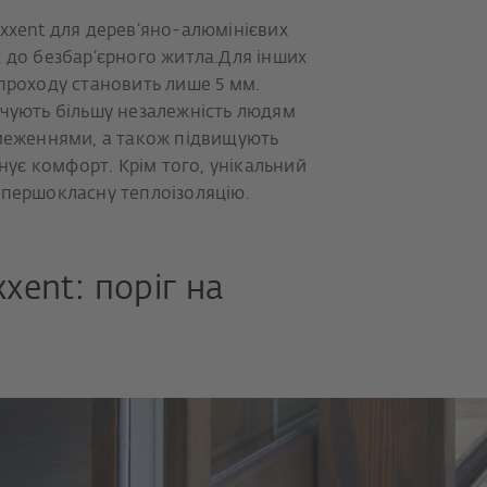
xxent для дерев’яно-алюмінієвих
 до безбар’єрного житла.Для інших
проходу становить лише 5 мм.
ечують більшу незалежність людям
бмеженнями, а також підвищують
інує комфорт. Крім того, унікальний
 першокласну теплоізоляцію.
xent: поріг на