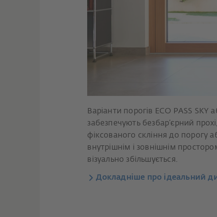
Варіанти порогів ECO PASS SKY а
забезпечують безбар’єрний прохі
фіксованого скління до порогу а
внутрішнім і зовнішнім просторо
візуально збільшується.
Докладніше про ідеальний д