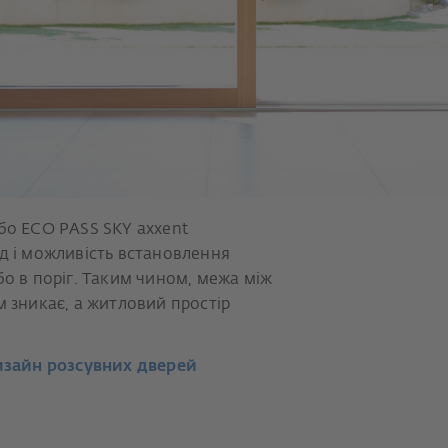
бо ECO PASS SKY axxent
д і можливість встановлення
бо в поріг. Таким чином, межа між
м зникає, а житловий простір
изайн розсувних дверей