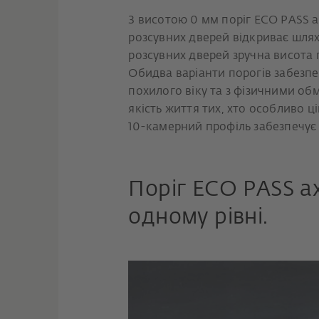
З висотою 0 мм поріг ECO PASS a
розсувних дверей відкриває шлях
розсувних дверей зручна висота 
Обидва варіанти порогів забезп
похилого віку та з фізичними о
якість життя тих, хто особливо ц
10-камерний профіль забезпечує
Поріг ECO PASS ax
одному рівні.