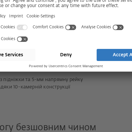
м із дерева-алюмінію, дерева, а також
з підніжки та 5-мм напрямну рейку
дяки 10-камерній конструкції
могу безшовним чином