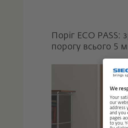
Поріг ECO PASS: 
порогу всього 5 м