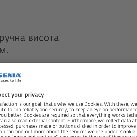
зручна висота
м.