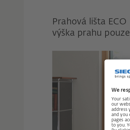
Prahová lišta ECO
výška prahu pouz