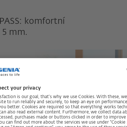
 PASS: komfortní
e 5 mm.