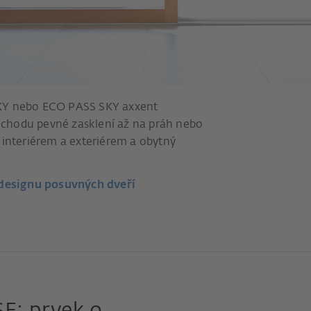
SKY nebo ECO PASS SKY axxent
ůchodu pevné zasklení až na práh nebo
i interiérem a exteriérem a obytný
 designu posuvných dveří