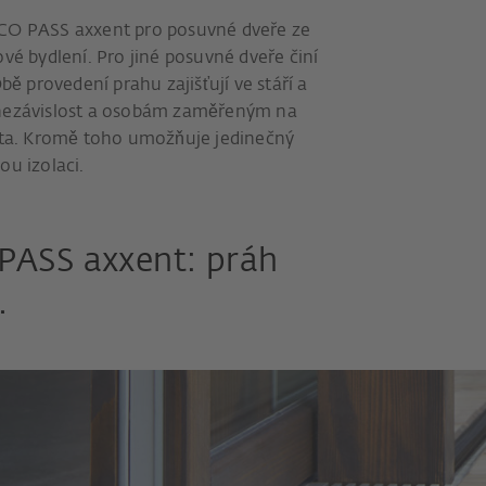
ECO PASS axxent pro posuvné dveře ze
ové bydlení. Pro jiné posuvné dveře činí
 provedení prahu zajišťují ve stáří a
 nezávislost a osobám zaměřeným na
vota. Kromě toho umožňuje jedinečný
ou izolaci.
 PASS axxent: práh
.