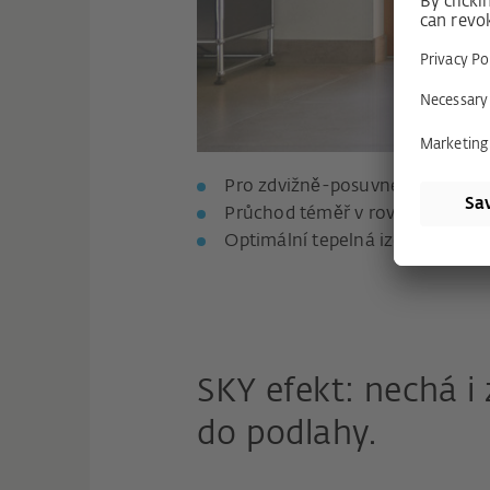
Pro zdvižně-posuvné systémy ze 
Průchod téměř v rovině díky ná
Optimální tepelná izolace díky
SKY efekt: nechá i
do podlahy.