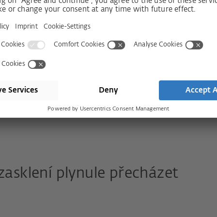
dřeva a hliníku, dřeva a plastu
šlapným plechům a pojezdové liště 5 mm
 10komorové konstrukci
 zasklení plynule přecházet