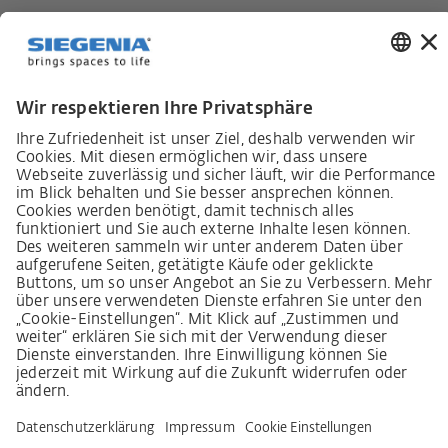
Lieferkettensorgfaltspflichtengesetz
Lieferantenkodex
LkSG-Merkblatt für Lieferanten
Grundsatzerklärung Menschenrechtsstrategie
Beschwerdeverfahren
Impressum
AGB
Datenschutz
Erklärung zur Barrierefreiheit