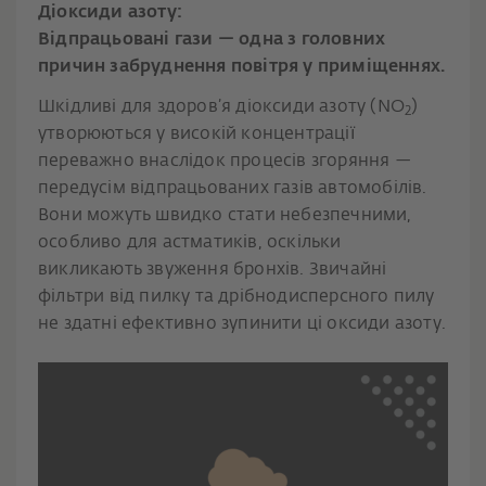
Діоксиди азоту:
Відпрацьовані гази — одна з головних
причин забруднення повітря у приміщеннях.
Шкідливі для здоров’я діоксиди азоту (NO
)
2
утворюються у високій концентрації
переважно внаслідок процесів згоряння —
передусім відпрацьованих газів автомобілів.
Вони можуть швидко стати небезпечними,
особливо для астматиків, оскільки
викликають звуження бронхів. Звичайні
фільтри від пилку та дрібнодисперсного пилу
не здатні ефективно зупинити ці оксиди азоту.