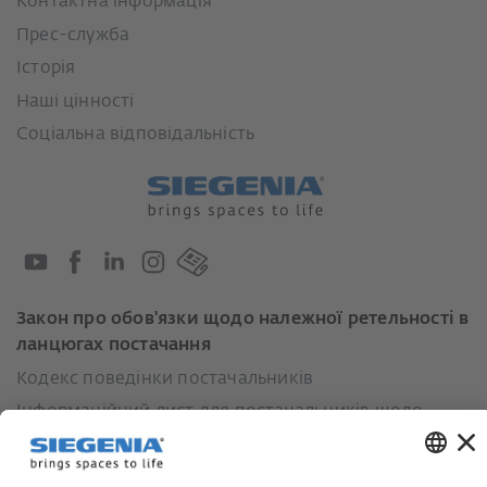
Контактна інформація
Прес-служба
Історія
Наші цінності
Соціальна відповідальність
Закон про обов'язки щодо належної ретельності в
ланцюгах постачання
Кодекс поведінки постачальників
Інформаційний лист для постачальників щодо
Закону про належну обачність у ланцюгах
постачання (LkSG)