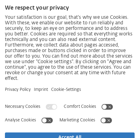
Декларація про принципи стратегії у сфері прав
людини
Процедура подання та розгляду скарг відповідно
до Закону про належну обачність у ланцюгах
постачання
Довідкові дані
AGB
Політика конфіденційності
Заява щодо доступності
Сервіси
Контактна інформація