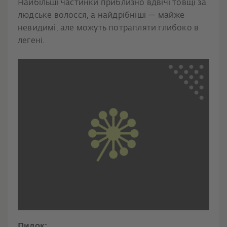
Найбільші частинки приблизно вдвічі товщі за
людське волосся, а найдрібніші — майже
невидимі, але можуть потрапляти глибоко в
легені.
Пилок: