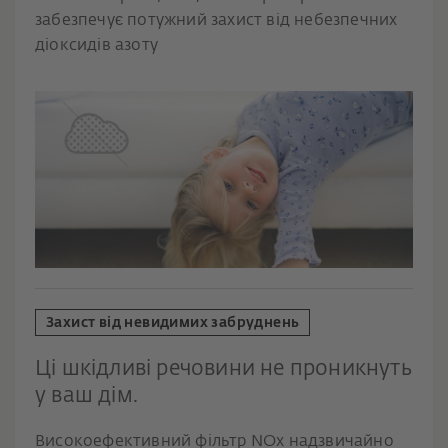
забезпечує потужний захист від небезпечних
діоксидів азоту
Захист від невидимих забруднень
Ці шкідливі речовини не проникнуть
у ваш дім.
Високоефективний фільтр NOx надзвичайно