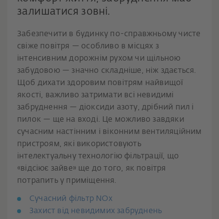
залишатися зовні.
Забезпечити в будинку по-справжньому чисте
свіже повітря — особливо в місцях з
інтенсивним дорожнім рухом чи щільною
забудовою — значно складніше, ніж здається.
Щоб дихати здоровим повітрям найвищої
якості, важливо затримати всі невидимі
забруднення — діоксиди азоту, дрібний пил і
пилок — ще на вході. Це можливо завдяки
сучасним настінним і віконним вентиляційним
пристроям, які використовують
інтелектуальну технологію фільтрації, що
«відсіює зайве» ще до того, як повітря
потрапить у приміщення.
Сучасний фільтр NOx
Захист від невидимих забруднень