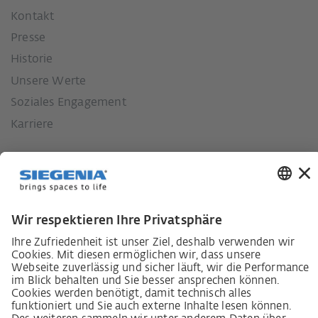
Kontakt
Presse
Historie
Unsere Werte
Soziales Engagement
Karriere
Lieferkettensorgfaltspflichtengesetz
Lieferantenkodex
LkSG-Merkblatt für Lieferanten
Grundsatzerklärung Menschenrechtsstrategie