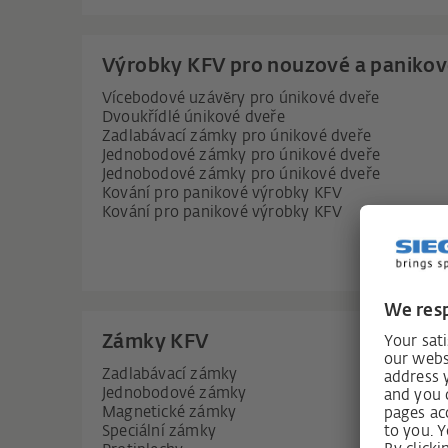
Výrobky KFV pro nouzové a paniko
Vícebodové uzávěry pro únikové dveře
Dvoukřídlé únikové dveře
Zadlabávací zámky pro únikové dveře
Jednobodové zámky pro únikové dveře
Jednobodové zámky pro únikové dveře
Kování pro panikové výrobky KFV
Kování pro panikové výrobky KFV
Zámky KFV
Zadlabávací zámky
Jednobodové zámky
Magnetické zámky
Speciální zámky