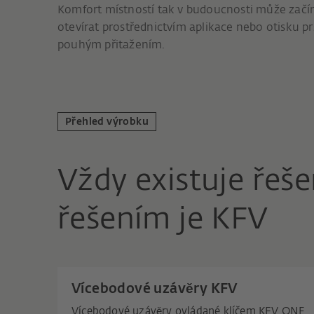
Komfort místností tak v budoucnosti může začínat
otevírat prostřednictvím aplikace nebo otisku
pouhým přitažením.
Přehled výrobku
Vždy existuje řeš
řešením je KFV
Vícebodové uzávěry KFV
Vícebodové uzávěry ovládané klíčem KFV ONE