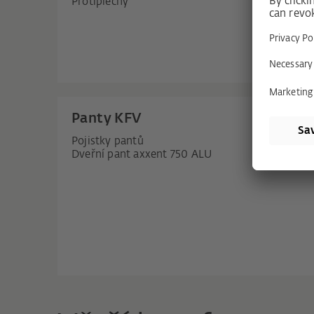
Protiplechy
Panty KFV
Pojistky pantů
Dveřní pant axxent 750 ALU