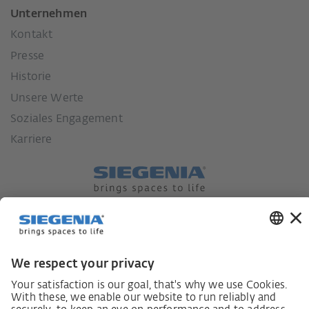
Unternehmen
Kontakt
Presse
Historie
Unsere Werte
Soziales Engagement
Karriere
Lieferkettensorgfaltspflichtengesetz
Lieferantenkodex
LkSG-Merkblatt für Lieferanten