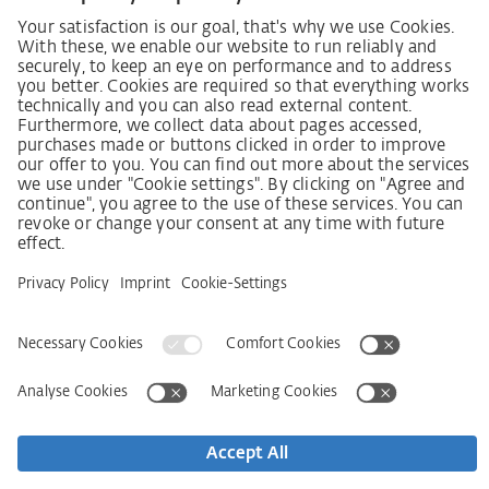
Закон про обов'язки щодо належної ретельності в
ланцюгах постачання
Кодекс поведінки постачальників
Інформаційний лист для постачальників щодо
Закону про належну обачність у ланцюгах
постачання (LkSG)
Декларація про принципи стратегії у сфері прав
людини
Процедура подання та розгляду скарг відповідно
до Закону про належну обачність у ланцюгах
постачання
Довідкові дані
AGB
Політика конфіденційності
Заява щодо доступності