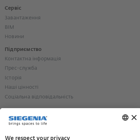
Сервіс
Завантаження
BIM
Новини
Підприємство
Контактна інформація
Прес-служба
Історія
Наші цінності
Соціальна відповідальність