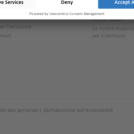
per porte di
Stampa
Assistenza
Storia
Downloads
per scorrevoli
I nostri valori
per l'aerazione
La nostra responsa
smart
per il territorio.
dei dati personali
Dichiarazione sull‘Accessibilità