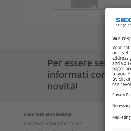
Per essere sempre
informati con le ul
novità!
Comfort ambientale
Prodott
Comfort ambientale a 360°
Sistemi p