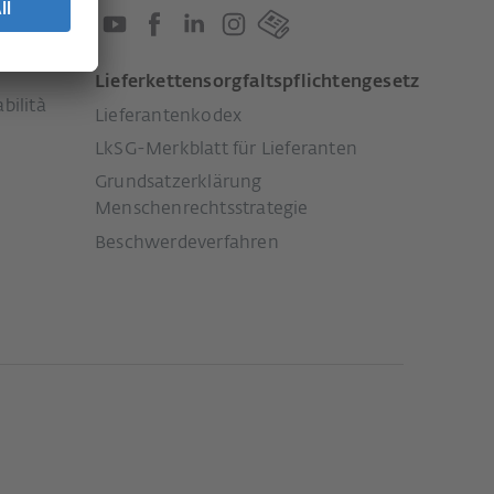
Lieferkettensorgfaltspflichtengesetz
bilità
Lieferantenkodex
LkSG-Merkblatt für Lieferanten
Grundsatzerklärung
Menschenrechtsstrategie
Beschwerdeverfahren