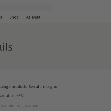
za
Shop
Azienda
ils
talogo prodotto Serrature Legno
Serrature KFV
.SCHL00S003IT_11.201900