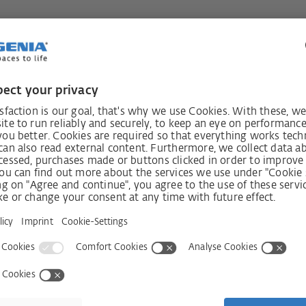
time
Ricevi la 
i
Shop
Azienda
er finestre
Shop
Contatti