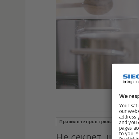
Правильне провітрювання через в
Не секрет, що пр