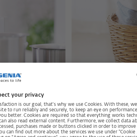
ідкидні віконні фрамуги
овітрювати