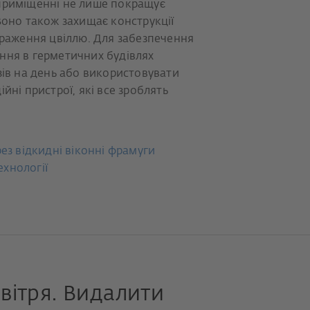
приміщенні не лише покращує
Воно також захищає конструкції
ураження цвіллю. Для забезпечення
ння в герметичних будівлях
зів на день або використовувати
йні пристрої, які все зроблять
з відкидні віконні фрамуги
ехнології
овітря. Видалити