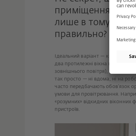
приміщення необ
лише в тому — як
правильно?
Ідеальний варіант — короткочас
два протилежні вікна протягом 5
зовнішнього повітря), але кілька 
так просто — ні вдома, ні на роб
часто передбачають обов’язок о
умови для провітрювання. Напр
«розумних» відкидних віконних 
пристроїв.