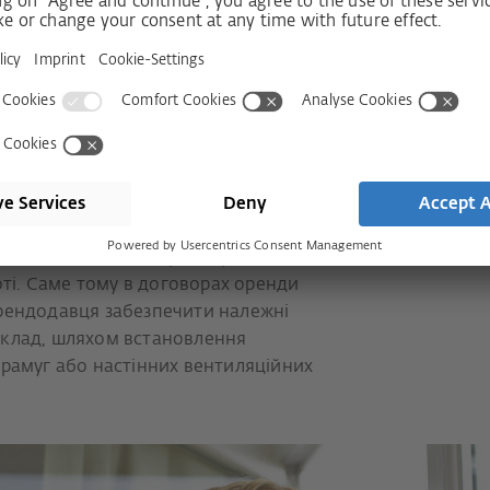
хідно. Питання
 це робити
не інтенсивне провітрювання через
–15 хвилин (залежно від температури
разів на день. Але організувати це не
оті. Саме тому в договорах оренди
рендодавця забезпечити належні
иклад, шляхом встановлення
фрамуг або настінних вентиляційних