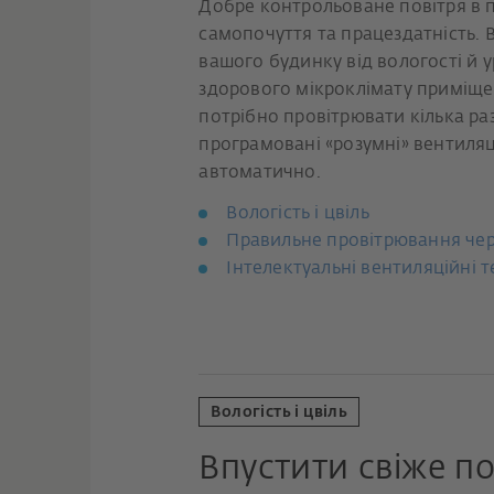
Добре контрольоване повітря в 
самопочуття та працездатність. 
вашого будинку від вологості й 
здорового мікроклімату приміще
потрібно провітрювати кілька ра
програмовані «розумні» вентиляці
автоматично.
Вологість і цвіль
Правильне провітрювання чере
Інтелектуальні вентиляційні т
Вологість і цвіль
Впустити свіже п