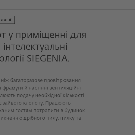
логії
т у приміщенні для
 інтелектуальні
ології SIEGENIA.
, ніж багаторазове провітрювання
і фрамуги й настінні вентиляційні
люють подачу необхідної кількості
ас зайвого клопоту. Працюють
жаним гостям потрапити в будинок.
никненню дрібного пилу, пилку та