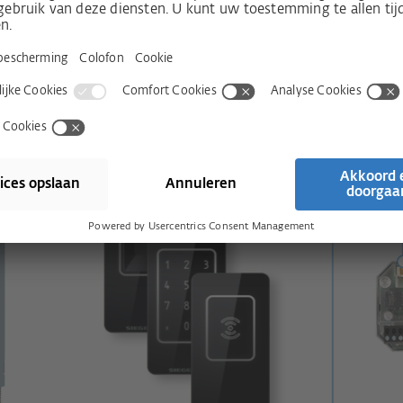
 kunt u alle voor de automatische
 componenten via één bestelnummer
jnmaterialen en met talrijke
an de bestelling tot en met de
n foutloos verloop.