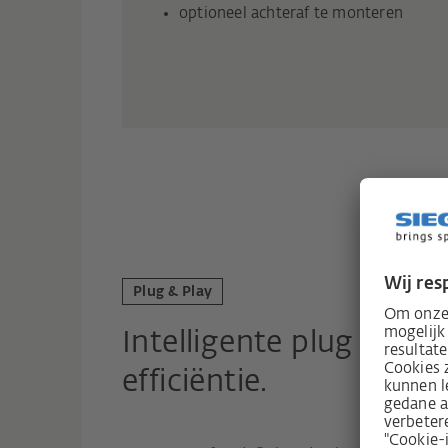
optioneel achteraf te monteren
Plug & Play
Intelligente plug & pl
efficiëntie.