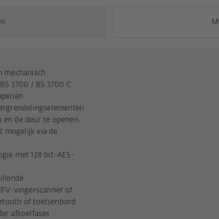
en
M
h mechanisch
BS 3700 / BS 3700 C
openen
ergrendelingselementen
n en de deur te openen.
d mogelijk via de
gie met 128 bit-AES-
illende
KFV-vingerscanner of
etooth of toetsenbord
er afkoelfases