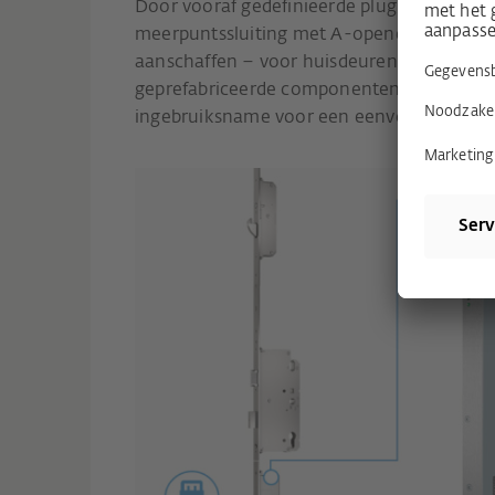
Door vooraf gedefinieerde plug & play sets
meerpuntssluiting met A-opener vereiste
aanschaffen – voor huisdeuren in alle kozi
geprefabriceerde componenten. Dit zorgt v
ingebruiksname voor een eenvoudig, snel e