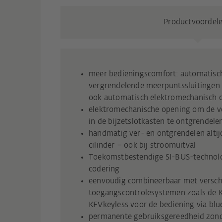
Productvoordel
meer bedieningscomfort: automatisc
vergrendelende meerpuntssluitingen 
ook automatisch elektromechanisch 
elektromechanische opening om de v
in de bijzetslotkasten te ontgrendele
handmatig ver- en ontgrendelen altij
cilinder – ook bij stroomuitval
Toekomstbestendige SI-BUS-technolo
codering
eenvoudig combineerbaar met versch
toegangscontrolesystemen zoals de 
KFVkeyless voor de bediening via blu
permanente gebruiksgereedheid zond