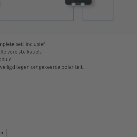
lete set: inclusief
le vereiste kabels
odule
eiligd tegen omgekeerde polariteit:
en