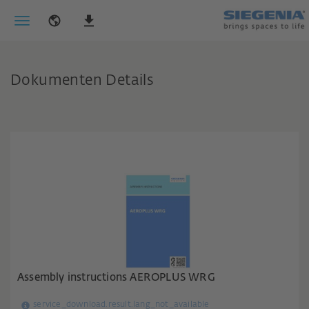
Dokumenten Details
Assembly instructions AEROPLUS WRG
service_download.result.lang_not_available