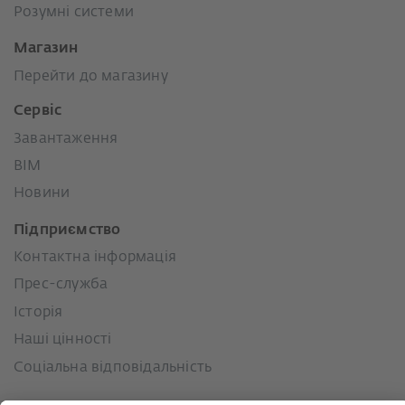
Розумні системи
Магазин
Перейти до магазину
Сервіс
Завантаження
BIM
Новини
Підприємство
Контактна інформація
Прес-служба
Історія
Наші цінності
Соціальна відповідальність