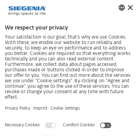
Закон про обов'язки щодо належної ретельності в
ланцюгах постачання
Кодекс поведінки постачальників
Інформаційний лист для постачальників щодо
Закону про належну обачність у ланцюгах
постачання (LkSG)
Декларація про принципи стратегії у сфері прав
людини
Процедура подання та розгляду скарг відповідно
до Закону про належну обачність у ланцюгах
постачання