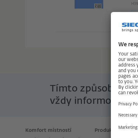
H3
Tímto způsobem b
vždy informováni k
Komfort místností
Produkty