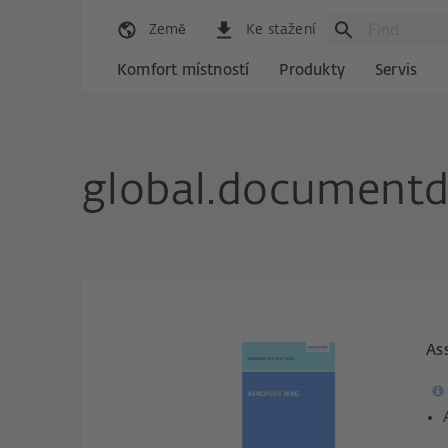
Země
Ke stažení
Komfort místností
Produkty
Servis
global.documentd
As