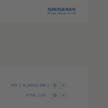
PDF
18.288222 MB
HTML
EN