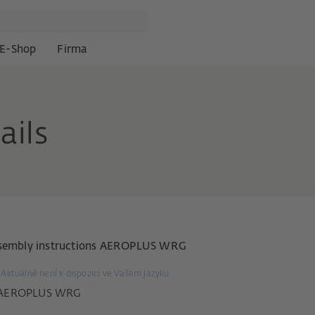
E-Shop
Firma
ails
sembly instructions AEROPLUS WRG
Aktuálně není k dispozici ve Vašem jazyku
AEROPLUS WRG