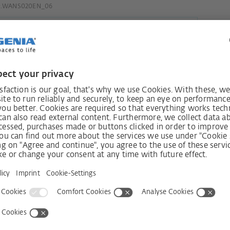
9.WANS020EN_06
Tento odkaz vede na nejnovější verzi dokumentace. Pokud
potřebujete starší verzi, obraťte se na svého zákaznického
poradce společnosti SIEGENIA.
udete
Odebírat 
 věci!
Shop
Firma