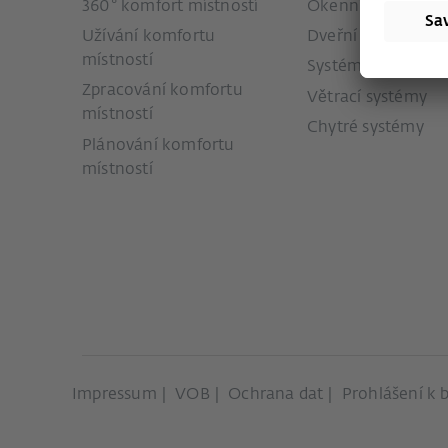
360° komfort místností
Okenní systémy
Užívání komfortu
Dveřní systémy
místností
Systémy posuvných
Zpracování komfortu
Větrací systémy
místností
Chytré systémy
Plánování komfortu
místností
Impressum
VOB
Ochrana dat
Prohlášení k 