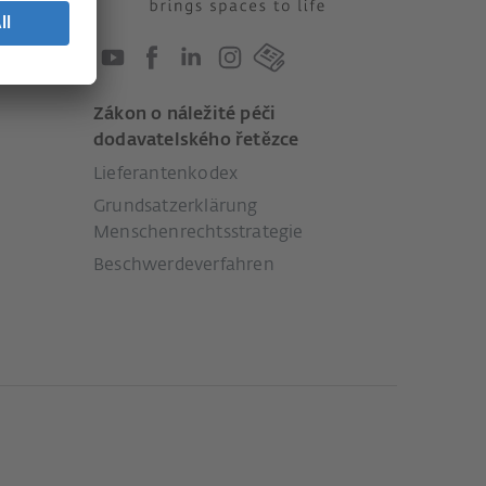
Zákon o náležité péči
dodavatelského řetězce
Lieferantenkodex
Grundsatzerklärung
Menschenrechtsstrategie
Beschwerdeverfahren