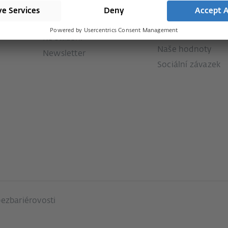
Navštivte obchod
Kontakt
Tisk
Servis
 dveří
Historie
Ke stažení
Naše hodnoty
Newsletter
Sociální závazek
bezbariérovosti