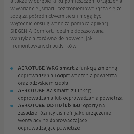
a także w obrębie kilku pomieszczeń. Urządzenia
w wariancie „smart” bezproblemowo łączą się ze
sobą za pośrednictwem sieci i mogą być
wygodnie obsługiwane za pomocą aplikacji
SIEGENIA Comfort. Idealnie dopasowana
wentylacja zarówno do nowych, jak
i remontowanych budynków.
AEROTUBE WRG smart
:z funk­cją zmienną
doprowadzenia i odprowadzenia powietrza
oraz odzyskiem ciepła
AEROTUBE AZ smart
: z funkcją
doprowadzania lub odprowadzania powietrza
AEROTUBE DD 110 lub 160
: oparty na
zasadzie różnicy ciśnień, jako urządzenie
wentylacyjne doprowa­dzające i
odprowadzające powietrze