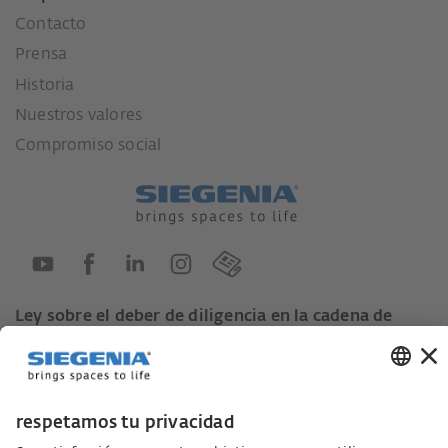
Contacto
Prensa
Historia
Nuestros valores
Compromiso social
Ley sobre el deber de diligencia en la cadena de
suministro
Código de conducta para proveedores
Ficha informativa LkSG (Ley sobre el deber de
diligencia en la cadena de suministro)